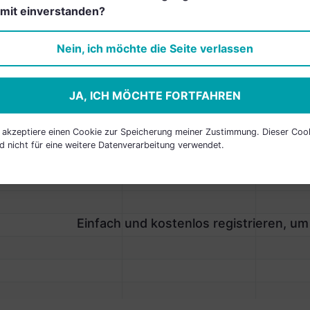
freizuschalten.
mit einverstanden?
Nein, ich möchte die Seite verlassen
JA, ICH MÖCHTE FORTFAHREN
P HOLDINGS
h akzeptiere einen Cookie zur Speicherung meiner Zustimmung. Dieser Coo
d nicht für eine weitere Datenverarbeitung verwendet.
AME
LAND
SEKTOR
Einfach und kostenlos registrieren, um