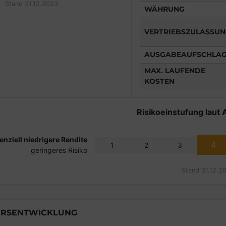
Stand 31.12.2023
WÄHRUNG
VERTRIEBSZULASSU
AUSGABEAUFSCHLA
MAX. LAUFENDE
KOSTEN
Risikoeinstufung laut 
enziell niedrigere Rendite
4
1
2
3
geringeres Risiko
Stand 31.12.2
RSENTWICKLUNG