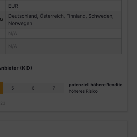
EUR
Deutschland, Österreich, Finnland, Schweden,
NG
Norwegen
G
N/A
N/A
Anbieter (KID)
potenziell höhere Rendite
5
6
7
höheres Risiko
023