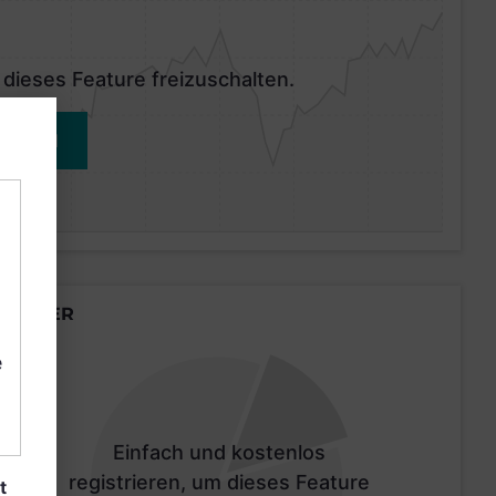
 dieses Feature freizuschalten.
MELDEN
LÄNDER
e
Einfach und kostenlos
registrieren, um dieses Feature
t