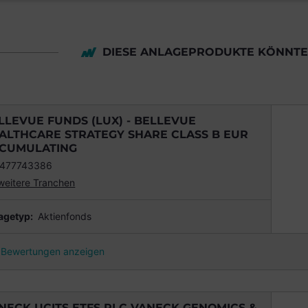
DIESE ANLAGEPRODUKTE KÖNNTEN
LLEVUE FUNDS (LUX) - BELLEVUE
ALTHCARE STRATEGY SHARE CLASS B EUR
CUMULATING
477743386
weitere Tranchen
agetyp:
Aktienfonds
Bewertungen anzeigen
NECK UCITS ETFS PLC VANECK GENOMICS &