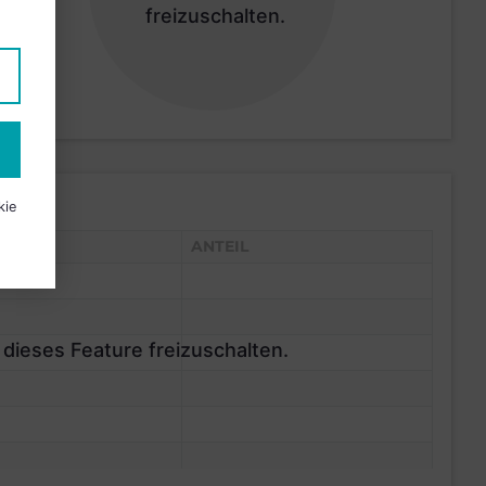
freizuschalten.
kie
ANTEIL
 dieses Feature freizuschalten.