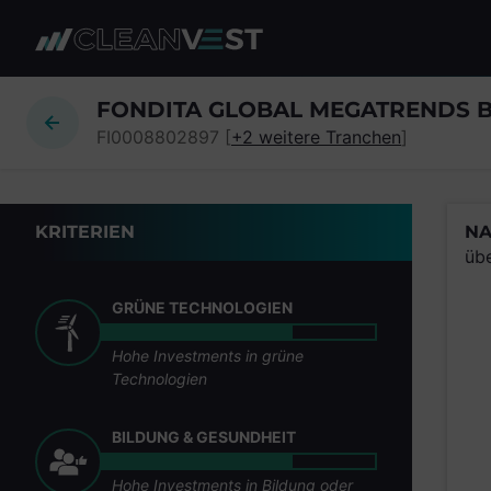
zum Seiteninhalt springen
FONDITA GLOBAL MEGATRENDS 
FI0008802897 [
+2 weitere Tranchen
]
KRITERIEN
NA
üb
GRÜNE TECHNOLOGIEN
Hohe Investments in grüne
Technologien
BILDUNG & GESUNDHEIT
Hohe Investments in Bildung oder