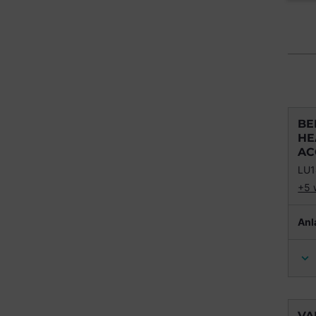
BE
HE
AC
LU1
+5 
Anl
VA