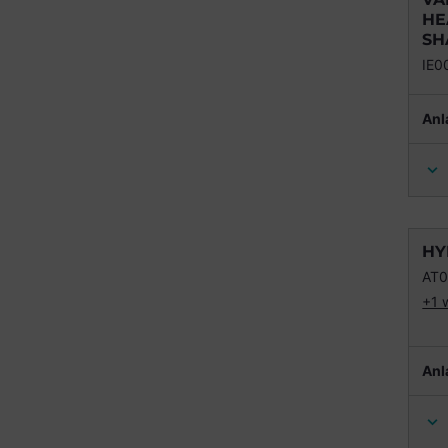
HE
SH
IE
Anl
HY
AT0
+1 
Anl