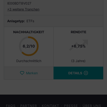
IE00BDT8V027
+3 weitere Tranchen
Anlagetyp:
ETFs
NACHHALTIGKEIT
RENDITE
Punkte
6,2/10
+6,75%
Durchschnittlich
(3 Jahre)
Merken
DETAILS
FAQS
PARTNER
KONTAKT
PRESSE
ÜBER UNS