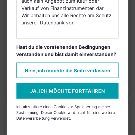
auch kein Angebot zum Kauf oder
Netherlands (Kingdom
Verkauf von Finanzinstrumenten dar.
of the), Norwegen
Wir behalten uns alle Rechte am Schutz
AUSGABEAUFSCHLAG
N/A
unserer Datenbank vor.
MAX. LAUFENDE
N/A
KOSTEN
Hast du die vorstehenden Bedingungen
Risikoeinstufung laut Anbieter (KID)
verstanden und bist damit einverstanden?
Nein, ich möchte die Seite verlassen
5
1
2
3
4
6
7
Stand 22.02.2022
JA, ICH MÖCHTE FORTFAHREN
Ich akzeptiere einen Cookie zur Speicherung meiner
KURSENTWICKLUNG
Zustimmung. Dieser Cookie wird nicht für eine weitere
Datenverarbeitung verwendet.
Einfach und kostenlos