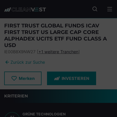
zum Seiteninhalt springen
Fonds suc
FIRST TRUST GLOBAL FUNDS ICAV
FIRST TRUST US LARGE CAP CORE
ALPHADEX UCITS ETF FUND CLASS A
USD
IE00B8X9NW27 [
+1 weitere Tranchen
]
Zurück zur Suche
Merken
INVESTIEREN
KRITERIEN
GRÜNE TECHNOLOGIEN