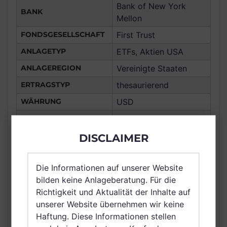
Bank of New York
BANK
Mellon
FONDSGESELLSCHAFT
First Trust
ANLAGETYP
ETFs, Aktien USA
ANLAGEREGION
Vereinigte Staaten
ERTRAGSTYP
thesaurierend
WÄHRUNG
USD
Portugal, Frankreich,
Deutschland, Spanien,
DISCLAIMER
Italien, Luxemburg,
Vereinigtes Königreich
Die Informationen auf unserer Website
Großbritannien und
bilden keine Anlageberatung. Für die
VERTRIEBSZULASSUNG
Nordirland, Österreich,
Richtigkeit und Aktualität der Inhalte auf
Schweiz, Finnland,
unserer Website übernehmen wir keine
Dänemark, Island,
Haftung. Diese Informationen stellen
Schweden, Irland,