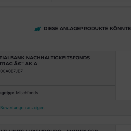
DIESE ANLAGEPRODUKTE KÖNNTEN
ZIALBANK NACHHALTIGKEITSFONDS
TRAG Â€“ AK A
000A0B7JB7
agetyp:
Mischfonds
Bewertungen anzeigen