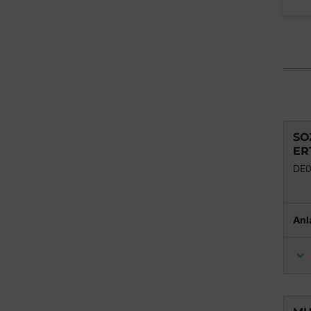
SO
ER
DE
Anl