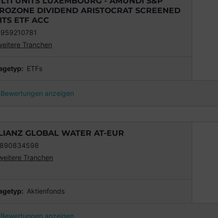
LTI UNITS LUXEMBOURG - AMUNDI S&P
ROZONE DIVIDEND ARISTOCRAT SCREENED
ITS ETF ACC
959210781
weitere Tranchen
agetyp:
ETFs
Bewertungen anzeigen
LIANZ GLOBAL WATER AT-EUR
1890834598
weitere Tranchen
agetyp:
Aktienfonds
Bewertungen anzeigen