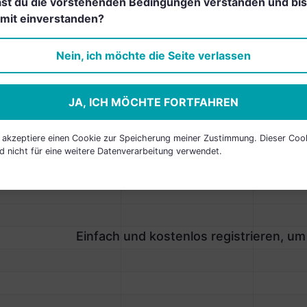
st du die vorstehenden Bedingungen verstanden und bis
registrieren, um dieses Feature
mit einverstanden?
freizuschalten.
Nein, ich möchte die Seite verlassen
JA, ICH MÖCHTE FORTFAHREN
h akzeptiere einen Cookie zur Speicherung meiner Zustimmung. Dieser Coo
P HOLDINGS
d nicht für eine weitere Datenverarbeitung verwendet.
AME
LAND
SEKTOR
Einfach und kostenlos registrieren, um