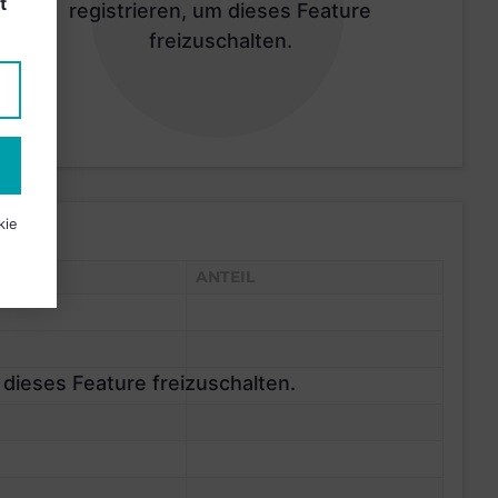
t
registrieren, um dieses Feature
freizuschalten.
kie
ANTEIL
 dieses Feature freizuschalten.