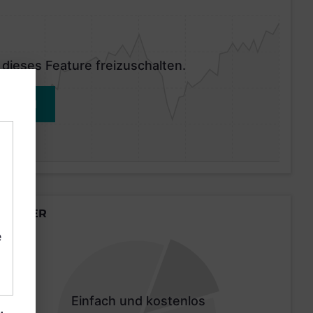
 dieses Feature freizuschalten.
MELDEN
LÄNDER
e
Einfach und kostenlos