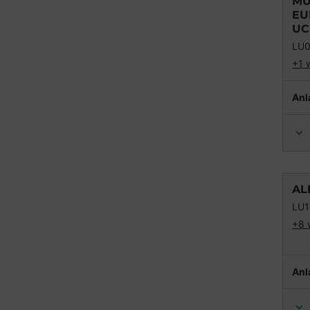
MU
EU
UC
LU0
+1 
Anl
AL
LU
+8 
Anl