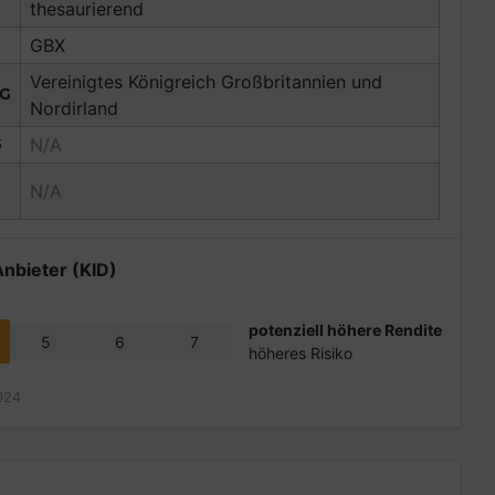
thesaurierend
GBX
Vereinigtes Königreich Großbritannien und
NG
Nordirland
G
N/A
N/A
Anbieter (KID)
potenziell höhere Rendite
5
6
7
höheres Risiko
024