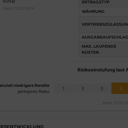
mittel
ERTRAGSTYP
Stand 13.02.2024
WÄHRUNG
VERTRIEBSZULASSU
AUSGABEAUFSCHLA
MAX. LAUFENDE
KOSTEN
Risikoeinstufung laut 
enziell niedrigere Rendite
4
1
2
3
geringeres Risiko
Stand 13.02.2
RSENTWICKLUNG