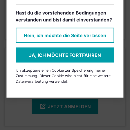
Hast du die vorstehenden Bedingungen
3
1
2
4
5
6
7
verstanden und bist damit einverstanden?
Stand 31.12.2022
Nein, ich möchte die Seite verlassen
JA, ICH MÖCHTE FORTFAHREN
KURSENTWICKLUNG
Ich akzeptiere einen Cookie zur Speicherung meiner
Einfach und kostenlos
Zustimmung. Dieser Cookie wird nicht für eine weitere
Datenverarbeitung verwendet.
registrieren, um dieses Feature
freizuschalten.
JETZT ANMELDEN