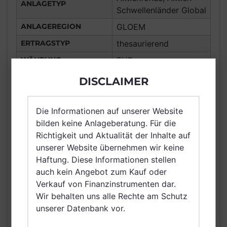
ANLAGETYP
Schwellenländer Global
ANLAGEREGION
GLOEM
ERTRAGSTYP
thesaurierend
WÄHRUNG
EUR
Deutschland, Spanien,
DISCLAIMER
Italien, Luxemburg,
Vereinigtes Königreich
Die Informationen auf unserer Website
VERTRIEBSZULASSUNG
Großbritannien und
bilden keine Anlageberatung. Für die
Nordirland, Österreich,
Richtigkeit und Aktualität der Inhalte auf
Schweiz, Schweden,
unserer Website übernehmen wir keine
Irland, Singapur
Haftung. Diese Informationen stellen
AUSGABEAUFSCHLAG
5,00%
auch kein Angebot zum Kauf oder
MAX. LAUFENDE
Verkauf von Finanzinstrumenten dar.
N/A
KOSTEN
Wir behalten uns alle Rechte am Schutz
unserer Datenbank vor.
Risikoeinstufung laut Anbieter (KID)