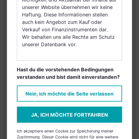
Irland, Belgien, Taiwan
unserer Website übernehmen wir keine
(Provinz Chinas),
Haftung. Diese Informationen stellen
Netherlands (Kingdom
auch kein Angebot zum Kauf oder
of the), Norwegen,
Verkauf von Finanzinstrumenten dar.
Vereinigte Arabische
Wir behalten uns alle Rechte am Schutz
Emirate, Singapur,
unserer Datenbank vor.
Rumänien, Kroatien
AUSGABEAUFSCHLAG
N/A
Hast du die vorstehenden Bedingungen
MAX. LAUFENDE
0,80%
verstanden und bist damit einverstanden?
KOSTEN
Nein, ich möchte die Seite verlassen
Risikoeinstufung laut Anbieter (KID)
JA, ICH MÖCHTE FORTFAHREN
5
1
2
3
4
6
7
Ich akzeptiere einen Cookie zur Speicherung meiner
Stand 20.09.2022
Zustimmung. Dieser Cookie wird nicht für eine weitere