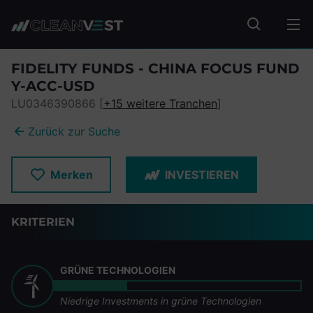
zum Seiteninhalt springen
Fonds suc
FIDELITY FUNDS - CHINA FOCUS FUND
Y-ACC-USD
LU0346390866 [
+15 weitere Tranchen
]
Zurück zur Suche
Merken
INVESTIEREN
KRITERIEN
GRÜNE TECHNOLOGIEN
Niedrige Investments in grüne Technologien