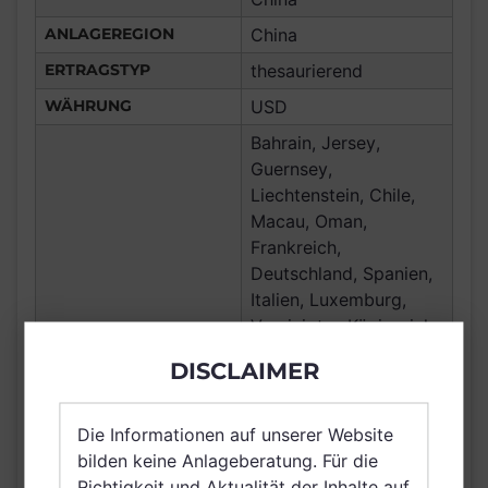
ANLAGEREGION
China
ERTRAGSTYP
thesaurierend
WÄHRUNG
USD
Bahrain, Jersey,
Guernsey,
Liechtenstein, Chile,
Macau, Oman,
Frankreich,
Deutschland, Spanien,
Italien, Luxemburg,
Vereinigtes Königreich
Großbritannien und
DISCLAIMER
Nordirland, Österreich,
VERTRIEBSZULASSUNG
Schweiz, Polen,
Finnland, Dänemark,
Die Informationen auf unserer Website
Hong Kong, Island,
bilden keine Anlageberatung. Für die
Katar, Schweden,
Richtigkeit und Aktualität der Inhalte auf