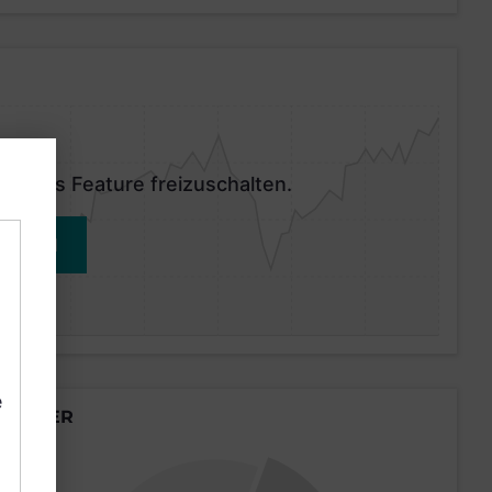
 dieses Feature freizuschalten.
MELDEN
e
LÄNDER