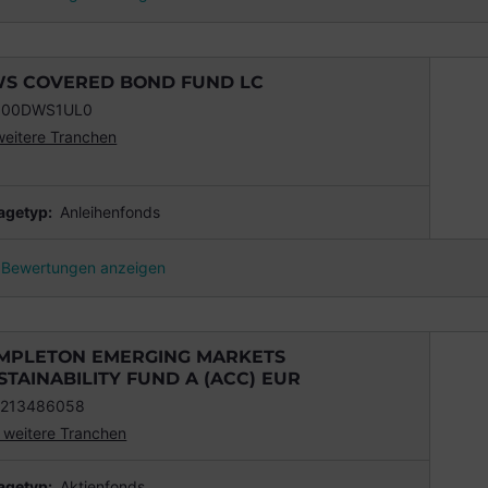
S COVERED BOND FUND LC
000DWS1UL0
weitere Tranchen
agetyp:
Anleihenfonds
Bewertungen anzeigen
MPLETON EMERGING MARKETS
STAINABILITY FUND A (ACC) EUR
2213486058
 weitere Tranchen
agetyp:
Aktienfonds