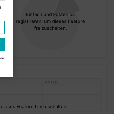
t
Einfach und kostenlos
registrieren, um dieses Feature
freizuschalten.
kie
ANTEIL
 dieses Feature freizuschalten.