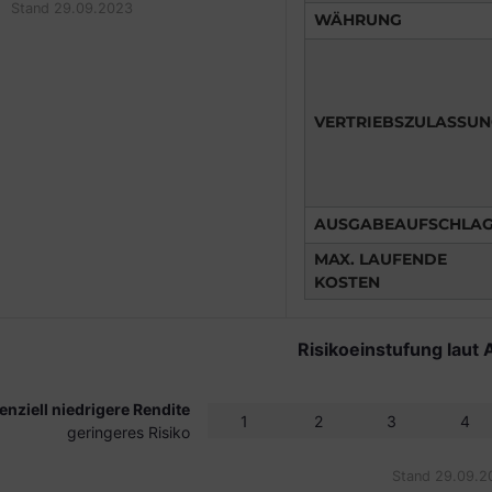
Stand 29.09.2023
WÄHRUNG
VERTRIEBSZULASSU
AUSGABEAUFSCHLA
MAX. LAUFENDE
KOSTEN
Risikoeinstufung laut 
enziell niedrigere Rendite
1
2
3
4
geringeres Risiko
Stand 29.09.2