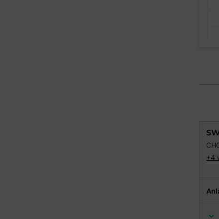
SW
CH
+4 
Anl