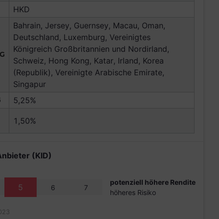
HKD
Bahrain, Jersey, Guernsey, Macau, Oman,
Deutschland, Luxemburg, Vereinigtes
Königreich Großbritannien und Nordirland,
NG
Schweiz, Hong Kong, Katar, Irland, Korea
(Republik), Vereinigte Arabische Emirate,
Singapur
G
5,25%
1,50%
Anbieter (KID)
potenziell höhere Rendite
5
6
7
höheres Risiko
023