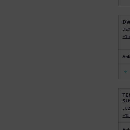
DW
DE
+1 
Anl
TE
SU
LU
+15
Anl