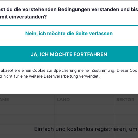
st du die vorstehenden Bedingungen verstanden und bis
mit einverstanden?
Einfach und kostenlos
registrieren, um dieses Feature
Nein, ich möchte die Seite verlassen
freizuschalten.
JA, ICH MÖCHTE FORTFAHREN
h akzeptiere einen Cookie zur Speicherung meiner Zustimmung. Dieser Coo
d nicht für eine weitere Datenverarbeitung verwendet.
P HOLDINGS
AME
LAND
SEKTOR
Einfach und kostenlos registrieren, um