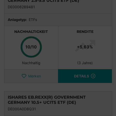
GERMANY 2.5-5.5 UCITS ETF (DE)
DE0006289481
Anlagetyp:
ETFs
NACHHALTIGKEIT
RENDITE
Punkte
10/10
+5,63%
Nachhaltig
(3 Jahre)
Merken
DETAILS
ISHARES EB.REXX(R) GOVERNMENT
GERMANY 10.5+ UCITS ETF (DE)
DE000A0D8Q31