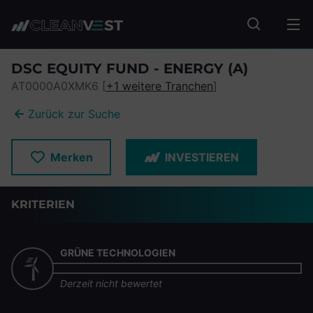
zum Seiteninhalt springen
Fonds suc
DSC EQUITY FUND - ENERGY (A)
AT0000A0XMK6 [
+1 weitere Tranchen
]
Zurück zur Suche
Merken
INVESTIEREN
KRITERIEN
GRÜNE TECHNOLOGIEN
Derzeit nicht bewertet