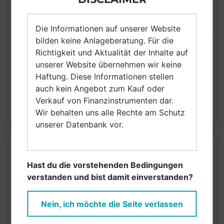
MAX. LAUFENDE
1,50%
KOSTEN
Die Informationen auf unserer Website
bilden keine Anlageberatung. Für die
Risikoeinstufung laut Anbieter (KID)
Richtigkeit und Aktualität der Inhalte auf
unserer Website übernehmen wir keine
Haftung. Diese Informationen stellen
5
1
2
3
4
6
7
auch kein Angebot zum Kauf oder
Verkauf von Finanzinstrumenten dar.
Stand 30.06.2025
Wir behalten uns alle Rechte am Schutz
unserer Datenbank vor.
KURSENTWICKLUNG
Hast du die vorstehenden Bedingungen
verstanden und bist damit einverstanden?
Einfach und kostenlos
registrieren, um dieses Feature
Nein, ich möchte die Seite verlassen
freizuschalten.