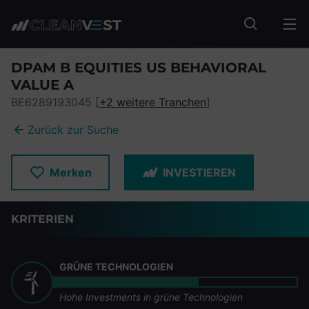
zum Seiteninhalt springen
Fonds suc
DPAM B EQUITIES US BEHAVIORAL
VALUE A
BE6289193045 [
+2 weitere Tranchen
]
Zurück zur Suche
Merken
INVESTIEREN
KRITERIEN
GRÜNE TECHNOLOGIEN
Hohe Investments in grüne Technologien