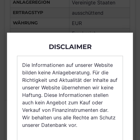
ANLAGEREGION
Vereinigte Staaten
ERTRAGSTYP
ausschüttend
WÄHRUNG
EUR
Frankreich,
Deutschland, Spanien,
DISCLAIMER
VERTRIEBSZULASSUNG
Italien, Luxemburg,
Österreich, Schweiz,
Belgien
Die Informationen auf unserer Website
bilden keine Anlageberatung. Für die
AUSGABEAUFSCHLAG
2,00%
Richtigkeit und Aktualität der Inhalte auf
MAX. LAUFENDE
1,60%
unserer Website übernehmen wir keine
KOSTEN
Haftung. Diese Informationen stellen
auch kein Angebot zum Kauf oder
Risikoeinstufung laut Anbieter (KID)
Verkauf von Finanzinstrumenten dar.
Wir behalten uns alle Rechte am Schutz
unserer Datenbank vor.
4
1
2
3
5
6
7