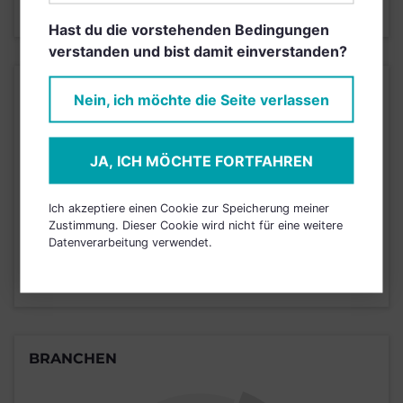
Stand 31.12.2023
Hast du die vorstehenden Bedingungen
verstanden und bist damit einverstanden?
KURSENTWICKLUNG
Nein, ich möchte die Seite verlassen
Einfach und kostenlos
JA, ICH MÖCHTE FORTFAHREN
registrieren, um dieses Feature
freizuschalten.
Ich akzeptiere einen Cookie zur Speicherung meiner
Zustimmung. Dieser Cookie wird nicht für eine weitere
Datenverarbeitung verwendet.
JETZT ANMELDEN
BRANCHEN