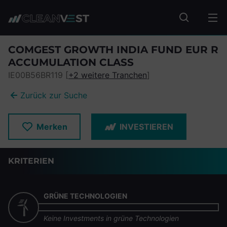
zum Seiteninhalt springen
Fonds suc
COMGEST GROWTH INDIA FUND EUR R
ACCUMULATION CLASS
IE00B56BR119 [
+2 weitere Tranchen
]
Zurück zur Suche
Merken
INVESTIEREN
KRITERIEN
GRÜNE TECHNOLOGIEN
Keine Investments in grüne Technologien