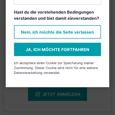
Hast du die vorstehenden Bedingungen
4
1
2
3
5
6
7
verstanden und bist damit einverstanden?
Stand 20.03.2026
Nein, ich möchte die Seite verlassen
JA, ICH MÖCHTE FORTFAHREN
KURSENTWICKLUNG
Ich akzeptiere einen Cookie zur Speicherung meiner
Einfach und kostenlos
Zustimmung. Dieser Cookie wird nicht für eine weitere
registrieren, um dieses Feature
Datenverarbeitung verwendet.
freizuschalten.
JETZT ANMELDEN