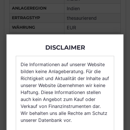
ANLAGEREGION
Indien
ERTRAGSTYP
thesaurierend
WÄHRUNG
EUR
Frankreich,
Deutschland, Spanien,
DISCLAIMER
Italien, Luxemburg,
Österreich, Schweiz,
VERTRIEBSZULASSUNG
Die Informationen auf unserer Website
Finnland, Schweden,
bilden keine Anlageberatung. Für die
Irland, Belgien,
Richtigkeit und Aktualität der Inhalte auf
Netherlands (Kingdom
unserer Website übernehmen wir keine
of the), Singapur
Haftung. Diese Informationen stellen
AUSGABEAUFSCHLAG
2,00%
auch kein Angebot zum Kauf oder
MAX. LAUFENDE
Verkauf von Finanzinstrumenten dar.
N/A
KOSTEN
Wir behalten uns alle Rechte am Schutz
unserer Datenbank vor.
Risikoeinstufung laut Anbieter (KID)