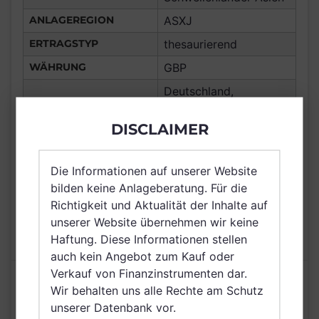
ANLAGEREGION
ASXJ
ERTRAGSTYP
thesaurierend
WÄHRUNG
GBP
Deutschland,
Luxemburg,
Vereinigtes Königreich
DISCLAIMER
VERTRIEBSZULASSUNG
Großbritannien und
Nordirland, Schweiz,
Die Informationen auf unserer Website
Schweden, Singapur
bilden keine Anlageberatung. Für die
AUSGABEAUFSCHLAG
N/A
Richtigkeit und Aktualität der Inhalte auf
unserer Website übernehmen wir keine
MAX. LAUFENDE
1,20%
KOSTEN
Haftung. Diese Informationen stellen
auch kein Angebot zum Kauf oder
Verkauf von Finanzinstrumenten dar.
Risikoeinstufung laut Anbieter (KID)
Wir behalten uns alle Rechte am Schutz
unserer Datenbank vor.