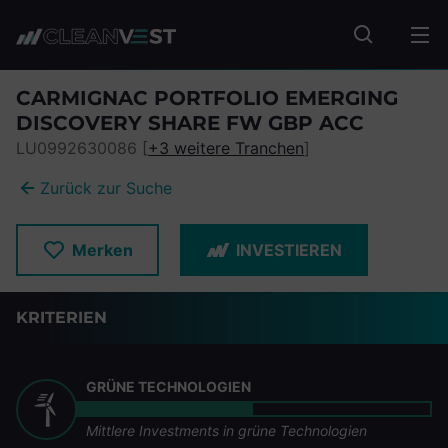
zum Seiteninhalt springen
Fonds suc
CARMIGNAC PORTFOLIO EMERGING
DISCOVERY SHARE FW GBP ACC
LU0992630086 [
+3 weitere Tranchen
]
Zurück zur Suche
Merken
INVESTIEREN
KRITERIEN
GRÜNE TECHNOLOGIEN
Mittlere Investments in grüne Technologien