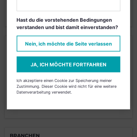
4
1
2
3
5
6
7
Stand 05.06.2026
Hast du die vorstehenden Bedingungen
verstanden und bist damit einverstanden?
Nein, ich möchte die Seite verlassen
KURSENTWICKLUNG
Einfach und kostenlos
JA, ICH MÖCHTE FORTFAHREN
registrieren, um dieses Feature
freizuschalten.
Ich akzeptiere einen Cookie zur Speicherung meiner
Zustimmung. Dieser Cookie wird nicht für eine weitere
Datenverarbeitung verwendet.
JETZT ANMELDEN
BRANCHEN