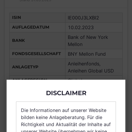
ISIN
IE000J3LXBI2
AUFLAGEDATUM
10.02.2023
Bank of New York
BANK
Mellon
FONDSGESELLSCHAFT
BNY Mellon Fund
Anleihenfonds,
ANLAGETYP
Anleihen Global USD
ANLAGEREGION
Global
ERTRAGSTYP
thesaurierend
DISCLAIMER
WÄHRUNG
USD
Chile, Frankreich,
Die Informationen auf unserer Website
Deutschland,
bilden keine Anlageberatung. Für die
Vereinigtes Königreich
Richtigkeit und Aktualität der Inhalte auf
VERTRIEBSZULASSUNG
Großbritannien und
unserer Website übernehmen wir keine