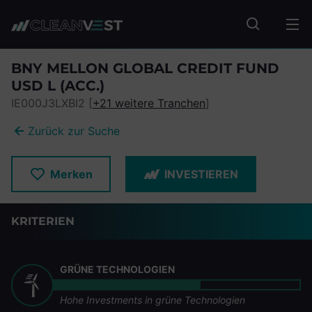
zum Seiteninhalt springen
Fonds suc
BNY MELLON GLOBAL CREDIT FUND
USD L (ACC.)
IE000J3LXBI2 [
+21 weitere Tranchen
]
Zurück zur Suche
Merken
INVESTIEREN
KRITERIEN
GRÜNE TECHNOLOGIEN
Hohe Investments in grüne Technologien