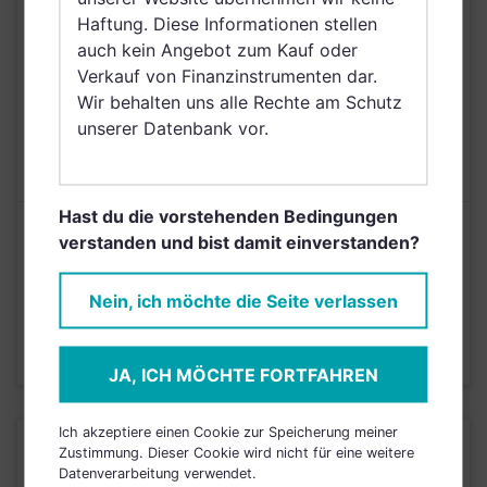
Nordirland, Schweiz,
Haftung. Diese Informationen stellen
Finnland, Dänemark,
auch kein Angebot zum Kauf oder
Irland, Belgien
Verkauf von Finanzinstrumenten dar.
Wir behalten uns alle Rechte am Schutz
AUSGABEAUFSCHLAG
5,00%
unserer Datenbank vor.
MAX. LAUFENDE
N/A
KOSTEN
Hast du die vorstehenden Bedingungen
Risikoeinstufung laut Anbieter (KID)
verstanden und bist damit einverstanden?
Nein, ich möchte die Seite verlassen
2
1
3
4
5
6
7
Stand 31.03.2025
JA, ICH MÖCHTE FORTFAHREN
Ich akzeptiere einen Cookie zur Speicherung meiner
KURSENTWICKLUNG
Zustimmung. Dieser Cookie wird nicht für eine weitere
Datenverarbeitung verwendet.