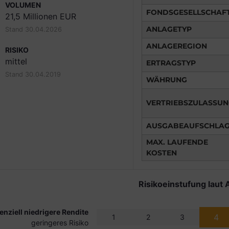
VOLUMEN
FONDSGESELLSCHAF
21,5 Millionen EUR
ANLAGETYP
Stand 30.04.2026
ANLAGEREGION
RISIKO
mittel
ERTRAGSTYP
Stand 30.04.2019
WÄHRUNG
VERTRIEBSZULASSU
AUSGABEAUFSCHLA
MAX. LAUFENDE
KOSTEN
Risikoeinstufung laut 
enziell niedrigere Rendite
4
1
2
3
geringeres Risiko