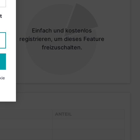
t
Einfach und kostenlos
registrieren, um dieses Feature
freizuschalten.
kie
ANTEIL