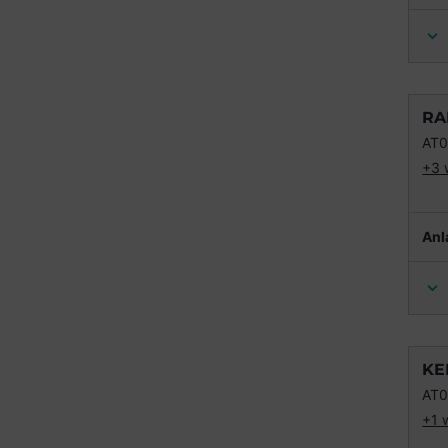
RA
AT
+3 
Anl
KE
AT
+1 