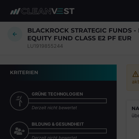
zum Seiteninhalt springen
BLACKROCK STRATEGIC FUNDS 
EQUITY FUND CLASS E2 PF EUR
LU1919855244
KRITERIEN
akt
GRÜNE TECHNOLOGIEN
Derzeit nicht bewertet
NA
üb
BILDUNG & GESUNDHEIT
Derzeit nicht bewertet