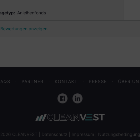
agetyp:
Anleihenfonds
Bewertungen anzeigen
FAQS
PARTNER
KONTAKT
PRESSE
ÜBER UN
Facebook
LinkedIn
 2026 CLEANVEST |
Datenschutz
|
Impressum
|
Nutzungsbedingun