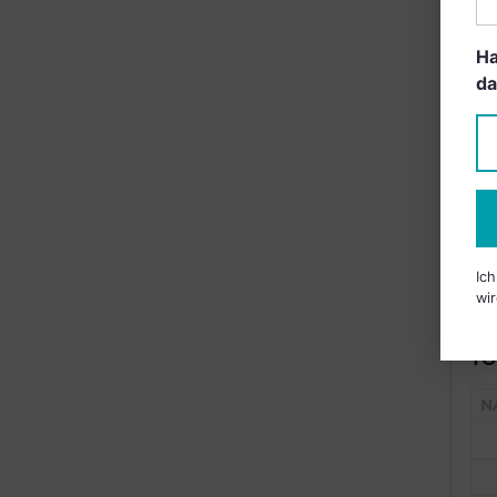
Ha
da
Ic
wir
TO
N