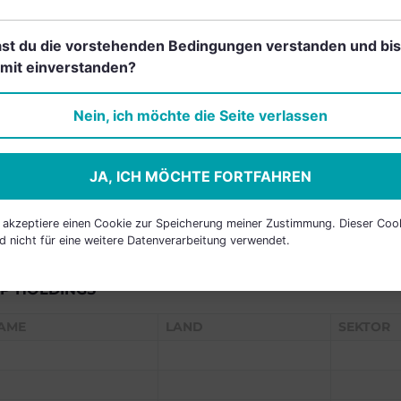
st du die vorstehenden Bedingungen verstanden und bis
mit einverstanden?
Einfach und kostenlos
registrieren, um dieses Feature
Nein, ich möchte die Seite verlassen
freizuschalten.
JA, ICH MÖCHTE FORTFAHREN
h akzeptiere einen Cookie zur Speicherung meiner Zustimmung. Dieser Coo
d nicht für eine weitere Datenverarbeitung verwendet.
P HOLDINGS
AME
LAND
SEKTOR