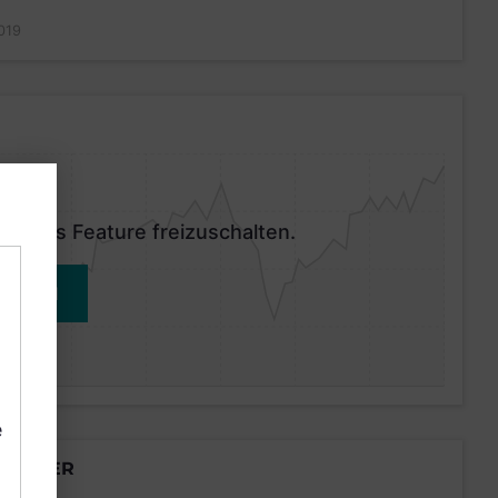
019
 dieses Feature freizuschalten.
MELDEN
e
LÄNDER