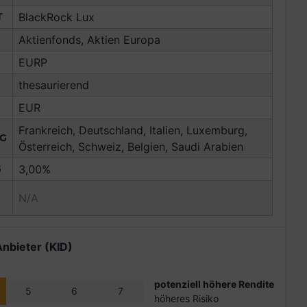
T
BlackRock Lux
Aktienfonds, Aktien Europa
EURP
thesaurierend
EUR
Frankreich, Deutschland, Italien, Luxemburg,
NG
Österreich, Schweiz, Belgien, Saudi Arabien
G
3,00%
N/A
Anbieter (KID)
potenziell höhere Rendite
5
6
7
höheres Risiko