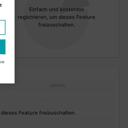
t
Einfach und kostenlos
registrieren, um dieses Feature
freizuschalten.
kie
ANTEIL
 dieses Feature freizuschalten.