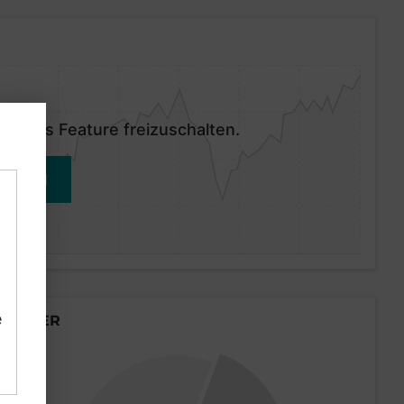
 dieses Feature freizuschalten.
MELDEN
e
LÄNDER