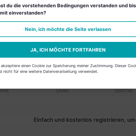
st du die vorstehenden Bedingungen verstanden und bis
Einfach und kostenlos
mit einverstanden?
registrieren, um dieses Feature
freizuschalten.
Nein, ich möchte die Seite verlassen
JA, ICH MÖCHTE FORTFAHREN
h akzeptiere einen Cookie zur Speicherung meiner Zustimmung. Dieser Coo
d nicht für eine weitere Datenverarbeitung verwendet.
P HOLDINGS
AME
LAND
SEKTOR
Einfach und kostenlos registrieren, um