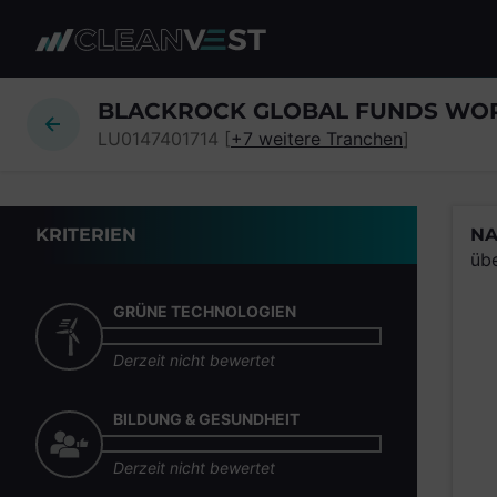
zum Seiteninhalt springen
BLACKROCK GLOBAL FUNDS WORL
LU0147401714 [
+7 weitere Tranchen
]
KRITERIEN
NA
üb
GRÜNE TECHNOLOGIEN
Derzeit nicht bewertet
BILDUNG & GESUNDHEIT
Derzeit nicht bewertet