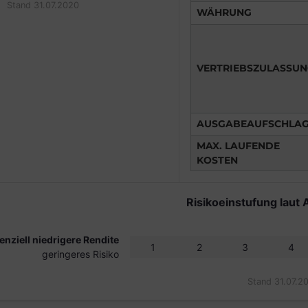
Stand 31.07.2020
WÄHRUNG
VERTRIEBSZULASSU
AUSGABEAUFSCHLA
MAX. LAUFENDE
KOSTEN
Risikoeinstufung laut 
enziell niedrigere Rendite
1
2
3
4
geringeres Risiko
Stand 31.07.2