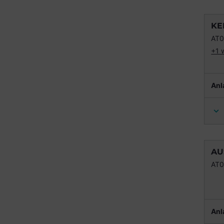
KE
AT
+1 
Anl
AU
AT
Anl