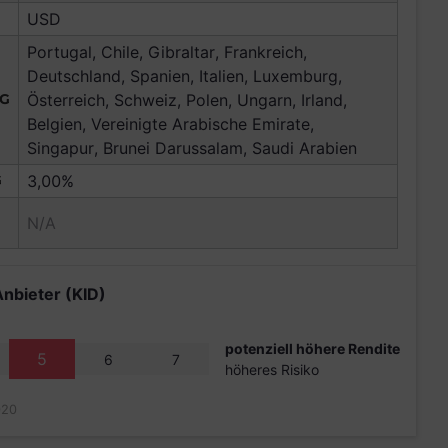
USD
Portugal, Chile, Gibraltar, Frankreich,
Deutschland, Spanien, Italien, Luxemburg,
NG
Österreich, Schweiz, Polen, Ungarn, Irland,
Belgien, Vereinigte Arabische Emirate,
Singapur, Brunei Darussalam, Saudi Arabien
G
3,00%
N/A
Anbieter (KID)
potenziell höhere Rendite
5
6
7
höheres Risiko
020