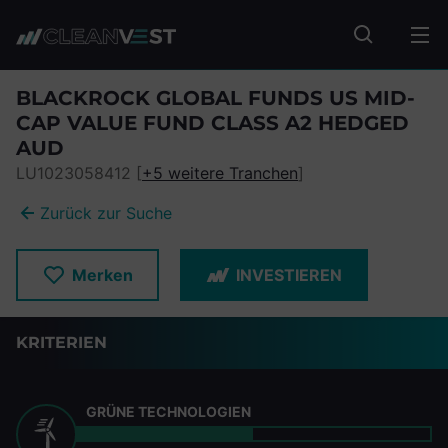
zum Seiteninhalt springen
Fonds suc
BLACKROCK GLOBAL FUNDS US MID-
CAP VALUE FUND CLASS A2 HEDGED
AUD
LU1023058412 [
+5 weitere Tranchen
]
Zurück zur Suche
Merken
INVESTIEREN
KRITERIEN
GRÜNE TECHNOLOGIEN