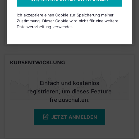
Risikoeinstufung laut Anbieter (KID)
Ich akzeptiere einen Cookie zur Speicherung meiner
4
Zustimmung. Dieser Cookie wird nicht für eine weitere
1
2
3
5
6
7
Datenverarbeitung verwendet.
Stand 31.08.2025
KURSENTWICKLUNG
Einfach und kostenlos
registrieren, um dieses Feature
freizuschalten.
JETZT ANMELDEN