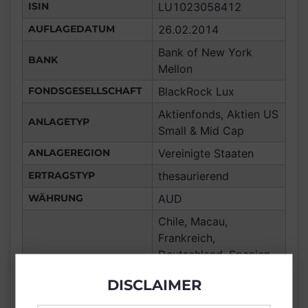
ISIN
LU1023058412
AUFLAGEDATUM
26.02.2014
Bank of New York
BANK
Mellon
FONDSGESELLSCHAFT
BlackRock Lux
Aktienfonds, Aktien US
ANLAGETYP
Small & Mid Cap
ANLAGEREGION
Vereinigte Staaten
ERTRAGSTYP
thesaurierend
WÄHRUNG
AUD
Chile, Macau,
Frankreich,
Deutschland, Spanien,
Luxemburg,
DISCLAIMER
Vereinigtes Königreich
Großbritannien und