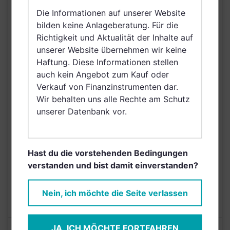
Nordirland, Österreich,
Die Informationen auf unserer Website
Schweiz, Finnland,
bilden keine Anlageberatung. Für die
Dänemark, Hong Kong,
Richtigkeit und Aktualität der Inhalte auf
VERTRIEBSZULASSUNG
Ungarn, Schweden,
unserer Website übernehmen wir keine
Irland, Belgien, Taiwan
Haftung. Diese Informationen stellen
(Provinz Chinas),
auch kein Angebot zum Kauf oder
Netherlands (Kingdom
Verkauf von Finanzinstrumenten dar.
of the), Norwegen,
Wir behalten uns alle Rechte am Schutz
Vereinigte Arabische
unserer Datenbank vor.
Emirate, Singapur,
Griechenland, Brunei
Darussalam, Saudi
Hast du die vorstehenden Bedingungen
Arabien
verstanden und bist damit einverstanden?
AUSGABEAUFSCHLAG
5,00%
MAX. LAUFENDE
Nein, ich möchte die Seite verlassen
N/A
KOSTEN
JA, ICH MÖCHTE FORTFAHREN