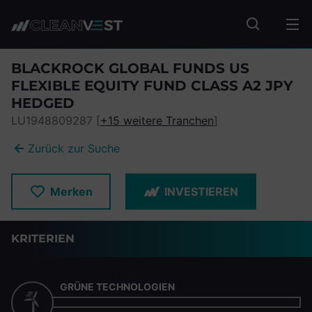
zum Seiteninhalt springen
Fonds suc
BLACKROCK GLOBAL FUNDS US
FLEXIBLE EQUITY FUND CLASS A2 JPY
HEDGED
LU1948809287 [
+15 weitere Tranchen
]
Zurück zur Suche
Merken
INVESTIEREN
KRITERIEN
GRÜNE TECHNOLOGIEN