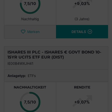
Punkte
7,5/10
+9,03%
Nachhaltig
(3 Jahre)
Merken
DETAILS
ISHARES III PLC - ISHARES € GOVT BOND 10-
15YR UCITS ETF EUR (DIST)
IE00B4WXJH41
Anlagetyp:
ETFs
NACHHALTIGKEIT
RENDITE
Punkte
7,5/10
+9,07%