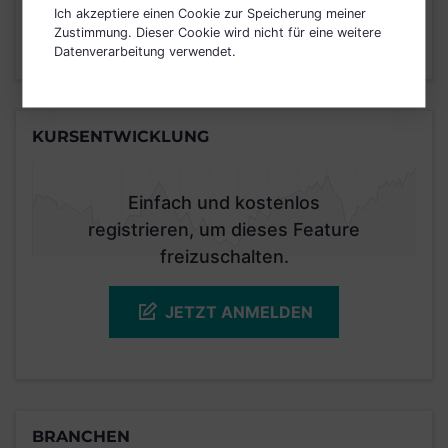
4
1
2
3
5
6
7
Ich akzeptiere einen Cookie zur Speicherung meiner
Zustimmung. Dieser Cookie wird nicht für eine weitere
Datenverarbeitung verwendet.
Stand 30.04.2019
KURSENTWICKLUNG
Einfach und kostenlos
registrieren, um dieses Feature
freizuschalten.
JETZT ANMELDEN
BRANCHEN