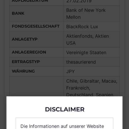
AUFLAGEDATUM
27.02.2019
Bank of New York
BANK
Mellon
FONDSGESELLSCHAFT
BlackRock Lux
Aktienfonds, Aktien
ANLAGETYP
USA
ANLAGEREGION
Vereinigte Staaten
ERTRAGSTYP
thesaurierend
WÄHRUNG
JPY
Chile, Gibraltar, Macau,
Frankreich,
Deutschland, Spanien,
Luxemburg,
DISCLAIMER
Vereinigtes Königreich
Großbritannien und
Nordirland, Österreich,
Die Informationen auf unserer Website