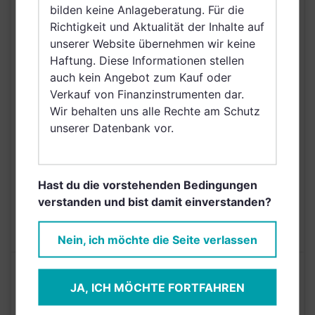
Schweiz, Finnland,
bilden keine Anlageberatung. Für die
Dänemark, Hong Kong,
VERTRIEBSZULASSUNG
Richtigkeit und Aktualität der Inhalte auf
Ungarn, Schweden,
unserer Website übernehmen wir keine
Irland, Belgien,
Haftung. Diese Informationen stellen
Netherlands (Kingdom
auch kein Angebot zum Kauf oder
of the), Norwegen,
Verkauf von Finanzinstrumenten dar.
Vereinigte Arabische
Wir behalten uns alle Rechte am Schutz
Emirate, Singapur,
unserer Datenbank vor.
Griechenland, Brunei
Darussalam, Saudi
Arabien
Hast du die vorstehenden Bedingungen
AUSGABEAUFSCHLAG
5,00%
verstanden und bist damit einverstanden?
MAX. LAUFENDE
N/A
KOSTEN
Nein, ich möchte die Seite verlassen
Risikoeinstufung laut Anbieter (KID)
JA, ICH MÖCHTE FORTFAHREN