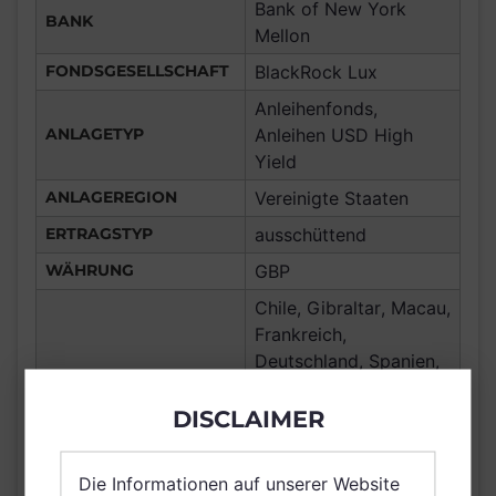
Bank of New York
BANK
Mellon
FONDSGESELLSCHAFT
BlackRock Lux
Anleihenfonds,
ANLAGETYP
Anleihen USD High
Yield
ANLAGEREGION
Vereinigte Staaten
ERTRAGSTYP
ausschüttend
WÄHRUNG
GBP
Chile, Gibraltar, Macau,
Frankreich,
Deutschland, Spanien,
Luxemburg,
Vereinigtes Königreich
DISCLAIMER
Großbritannien und
Nordirland, Österreich,
Die Informationen auf unserer Website
Schweiz, Finnland,