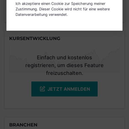
2
1
3
4
5
6
7
Ich akzeptiere einen Cookie zur Speicherung meiner
Zustimmung. Dieser Cookie wird nicht für eine weitere
Datenverarbeitung verwendet.
Stand 30.11.2025
KURSENTWICKLUNG
Einfach und kostenlos
registrieren, um dieses Feature
freizuschalten.
JETZT ANMELDEN
BRANCHEN