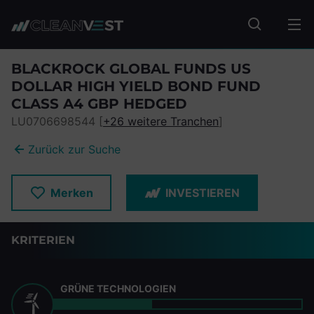
zum Seiteninhalt springen
Fonds suc
BLACKROCK GLOBAL FUNDS US
DOLLAR HIGH YIELD BOND FUND
CLASS A4 GBP HEDGED
LU0706698544 [
+26 weitere Tranchen
]
Zurück zur Suche
Merken
INVESTIEREN
KRITERIEN
GRÜNE TECHNOLOGIEN