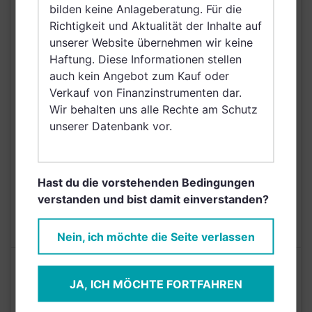
bilden keine Anlageberatung. Für die
Dänemark, Hong Kong,
VERTRIEBSZULASSUNG
Richtigkeit und Aktualität der Inhalte auf
Ungarn, Schweden,
unserer Website übernehmen wir keine
Irland, Belgien,
Haftung. Diese Informationen stellen
Netherlands (Kingdom
auch kein Angebot zum Kauf oder
of the), Norwegen,
Verkauf von Finanzinstrumenten dar.
Vereinigte Arabische
Wir behalten uns alle Rechte am Schutz
Emirate, Singapur,
unserer Datenbank vor.
Griechenland, Brunei
Darussalam, Saudi
Arabien
Hast du die vorstehenden Bedingungen
AUSGABEAUFSCHLAG
5,00%
verstanden und bist damit einverstanden?
MAX. LAUFENDE
N/A
KOSTEN
Nein, ich möchte die Seite verlassen
Risikoeinstufung laut Anbieter (KID)
JA, ICH MÖCHTE FORTFAHREN