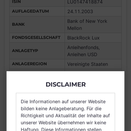
ISIN
LU0147418874
AUFLAGEDATUM
24.11.2003
Bank of New York
BANK
Mellon
FONDSGESELLSCHAFT
BlackRock Lux
Anleihenfonds,
ANLAGETYP
Anleihen USD
ANLAGEREGION
Vereinigte Staaten
ERTRAGSTYP
thesaurierend
DISCLAIMER
WÄHRUNG
USD
Chile, Gibraltar, Macau,
Frankreich,
Die Informationen auf unserer Website
Deutschland, Spanien,
bilden keine Anlageberatung. Für die
Luxemburg, Schweiz,
Richtigkeit und Aktualität der Inhalte auf
VERTRIEBSZULASSUNG
Hong Kong, Irland,
unserer Website übernehmen wir keine
Singapur, Brunei
Haftung. Diese Informationen stellen