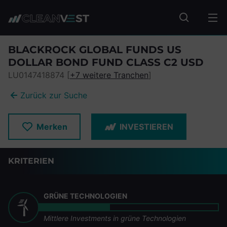
zum Seiteninhalt springen
Fonds suc
BLACKROCK GLOBAL FUNDS US
DOLLAR BOND FUND CLASS C2 USD
LU0147418874 [
+7 weitere Tranchen
]
Zurück zur Suche
Merken
INVESTIEREN
KRITERIEN
GRÜNE TECHNOLOGIEN
Mittlere Investments in grüne Technologien