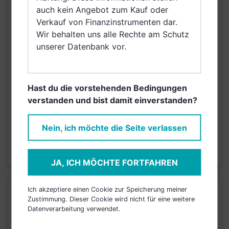
Darussalam, Saudi
auch kein Angebot zum Kauf oder
Arabien
Verkauf von Finanzinstrumenten dar.
Wir behalten uns alle Rechte am Schutz
AUSGABEAUFSCHLAG
N/A
unserer Datenbank vor.
MAX. LAUFENDE
N/A
KOSTEN
Hast du die vorstehenden Bedingungen
Risikoeinstufung laut Anbieter (KID)
verstanden und bist damit einverstanden?
3
Nein, ich möchte die Seite verlassen
1
2
4
5
6
7
Stand 30.09.2023
JA, ICH MÖCHTE FORTFAHREN
Ich akzeptiere einen Cookie zur Speicherung meiner
KURSENTWICKLUNG
Zustimmung. Dieser Cookie wird nicht für eine weitere
Datenverarbeitung verwendet.
Einfach und kostenlos