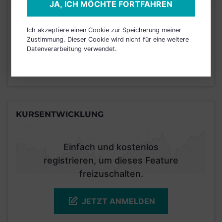
JA, ICH MÖCHTE FORTFAHREN
Risikoeinstufung laut Anbieter (KID)
Ich akzeptiere einen Cookie zur Speicherung meiner
Zustimmung. Dieser Cookie wird nicht für eine weitere
4
1
2
3
5
6
7
Datenverarbeitung verwendet.
Stand 30.04.2019
KURSENTWICKLUNG
Einfach und kostenlos
registrieren, um dieses Feature
freizuschalten.
JETZT ANMELDEN