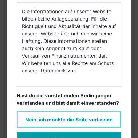
Vereinigtes Königreich
Die Informationen auf unserer Website
Großbritannien und
bilden keine Anlageberatung. Für die
Nordirland, Österreich,
Richtigkeit und Aktualität der Inhalte auf
Schweiz, Finnland,
unserer Website übernehmen wir keine
VERTRIEBSZULASSUNG
Dänemark, Hong Kong,
Haftung. Diese Informationen stellen
Ungarn, Schweden,
auch kein Angebot zum Kauf oder
Irland, Belgien, Taiwan
Verkauf von Finanzinstrumenten dar.
(Provinz Chinas),
Wir behalten uns alle Rechte am Schutz
Netherlands (Kingdom
unserer Datenbank vor.
of the), Norwegen,
Singapur,
Griechenland, Brunei
Hast du die vorstehenden Bedingungen
Darussalam, Saudi
verstanden und bist damit einverstanden?
Arabien
AUSGABEAUFSCHLAG
5,00%
Nein, ich möchte die Seite verlassen
MAX. LAUFENDE
N/A
KOSTEN