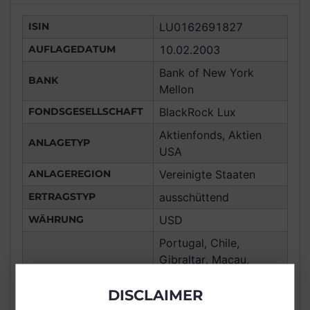
ISIN
LU0162691827
AUFLAGEDATUM
10.02.2003
Bank of New York
BANK
Mellon
FONDSGESELLSCHAFT
BlackRock Lux
Aktienfonds, Aktien
ANLAGETYP
USA
ANLAGEREGION
Vereinigte Staaten
ERTRAGSTYP
ausschüttend
WÄHRUNG
USD
Portugal, Chile,
Gibraltar, Macau,
Frankreich,
Deutschland, Spanien,
DISCLAIMER
Luxemburg,