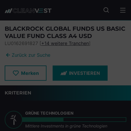
zum Seiteninhalt springen
Fonds suc
BLACKROCK GLOBAL FUNDS US BASIC
VALUE FUND CLASS A4 USD
LU0162691827 [
+14 weitere Tranchen
]
Zurück zur Suche
Merken
INVESTIEREN
KRITERIEN
GRÜNE TECHNOLOGIEN
Mittlere Investments in grüne Technologien