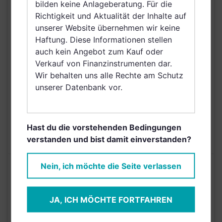
Schweden, Irland,
bilden keine Anlageberatung. Für die
Belgien, Netherlands
Richtigkeit und Aktualität der Inhalte auf
(Kingdom of the),
unserer Website übernehmen wir keine
Norwegen, Vereinigte
Haftung. Diese Informationen stellen
Arabische Emirate,
auch kein Angebot zum Kauf oder
Singapur,
Verkauf von Finanzinstrumenten dar.
Griechenland, Brunei
Wir behalten uns alle Rechte am Schutz
Darussalam, Saudi
unserer Datenbank vor.
Arabien
AUSGABEAUFSCHLAG
5,00%
Hast du die vorstehenden Bedingungen
MAX. LAUFENDE
N/A
KOSTEN
verstanden und bist damit einverstanden?
Nein, ich möchte die Seite verlassen
Risikoeinstufung laut Anbieter (KID)
JA, ICH MÖCHTE FORTFAHREN
4
1
2
3
5
6
7