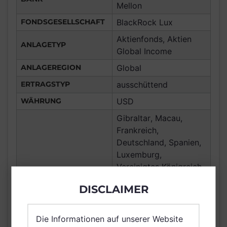
Mellon
FONDSGESELLSCHAFT
BlackRock Lux
Aktienfonds, Aktien
ANLAGETYP
Global Income
ANLAGEREGION
Global
ERTRAGSTYP
ausschüttend
WÄHRUNG
USD
Gibraltar, Macau,
Frankreich,
Deutschland, Spanien,
Luxemburg,
Vereinigtes Königreich
Großbritannien und
DISCLAIMER
Nordirland, Österreich,
Schweiz, Finnland,
Dänemark, Hong Kong,
Die Informationen auf unserer Website
VERTRIEBSZULASSUNG