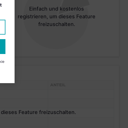
t
Einfach und kostenlos
registrieren, um dieses Feature
freizuschalten.
kie
ANTEIL
 dieses Feature freizuschalten.