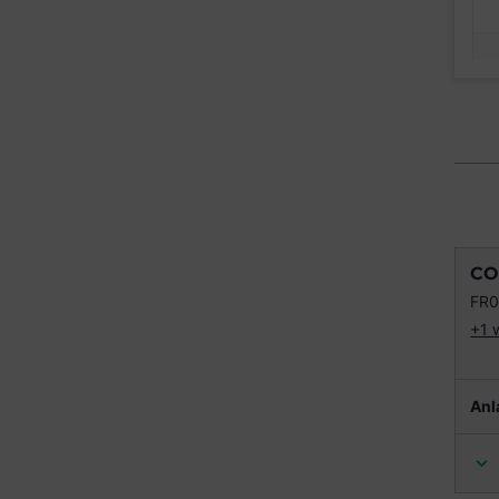
CO
FR
+1 
Anl