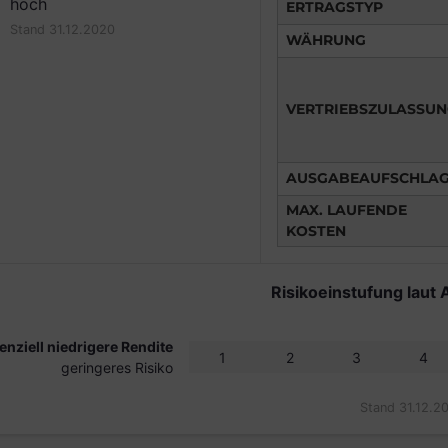
hoch
ERTRAGSTYP
Stand 31.12.2020
WÄHRUNG
VERTRIEBSZULASSU
AUSGABEAUFSCHLA
MAX. LAUFENDE
KOSTEN
Risikoeinstufung laut 
enziell niedrigere Rendite
1
2
3
4
geringeres Risiko
Stand 31.12.2