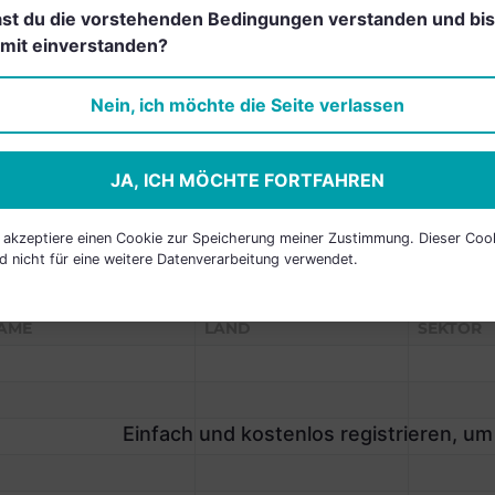
st du die vorstehenden Bedingungen verstanden und bis
Einfach und kostenlos
mit einverstanden?
registrieren, um dieses Feature
freizuschalten.
Nein, ich möchte die Seite verlassen
JA, ICH MÖCHTE FORTFAHREN
h akzeptiere einen Cookie zur Speicherung meiner Zustimmung. Dieser Coo
d nicht für eine weitere Datenverarbeitung verwendet.
P HOLDINGS
AME
LAND
SEKTOR
Einfach und kostenlos registrieren, um