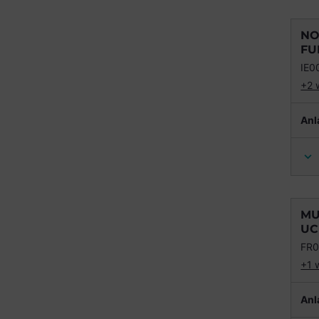
NO
FU
IE
+2 
Anl
MU
UC
FR
+1 
Anl