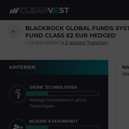
zum Seiteninhalt springen
BLACKROCK GLOBAL FUNDS SYST
FUND CLASS E2 EUR HEDGED
LU2183146864 [
+3 weitere Tranchen
]
KRITERIEN
NA
üb
GRÜNE TECHNOLOGIEN
Niedrige Investments in grüne
Technologien
BILDUNG & GESUNDHEIT