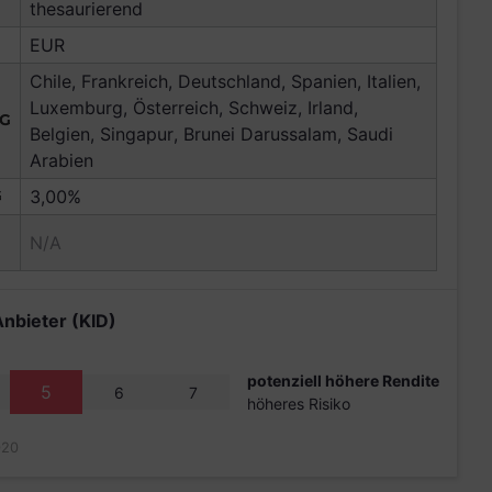
thesaurierend
EUR
Chile, Frankreich, Deutschland, Spanien, Italien,
Luxemburg, Österreich, Schweiz, Irland,
NG
Belgien, Singapur, Brunei Darussalam, Saudi
Arabien
G
3,00%
N/A
Anbieter (KID)
potenziell höhere Rendite
5
6
7
höheres Risiko
020