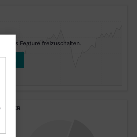
 dieses Feature freizuschalten.
MELDEN
e
LÄNDER