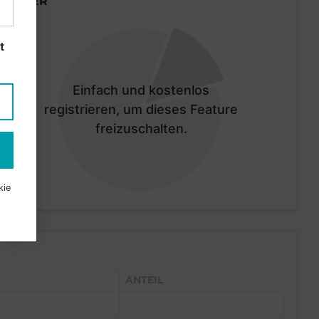
LÄNDER
t
Einfach und kostenlos
registrieren, um dieses Feature
freizuschalten.
kie
ANTEIL