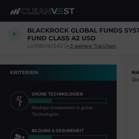
zum Seiteninhalt springen
BLACKROCK GLOBAL FUNDS SYST
FUND CLASS A2 USD
LU1580142542 [
+3 weitere Tranchen
]
KRITERIEN
NA
üb
GRÜNE TECHNOLOGIEN
Niedrige Investments in grüne
Technologien
BILDUNG & GESUNDHEIT