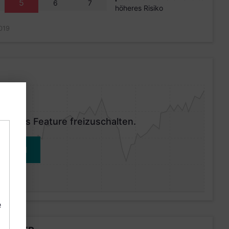
5
6
7
höheres Risiko
019
 dieses Feature freizuschalten.
MELDEN
e