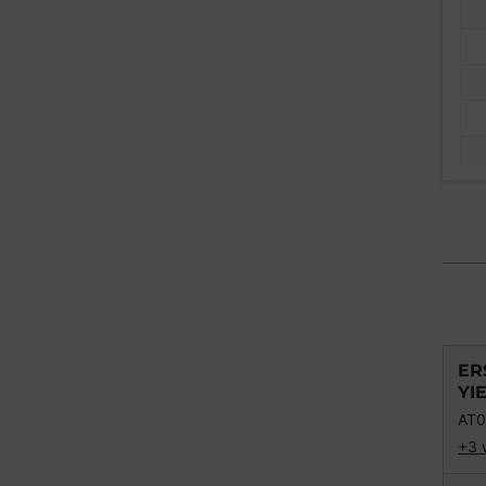
ER
YI
AT
+3 