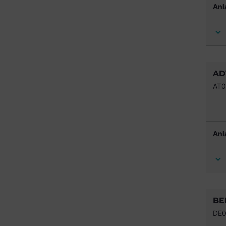
Anl
AD
AT
Anl
BE
DE