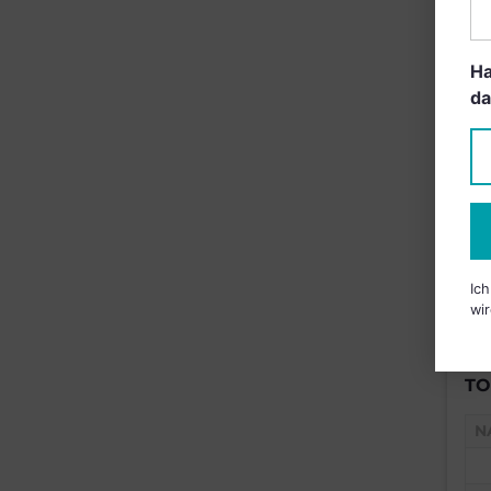
B
Ha
da
Ic
wir
TO
N