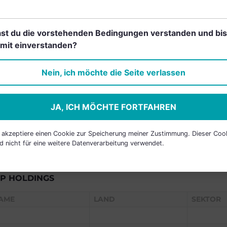
RANCHEN
st du die vorstehenden Bedingungen verstanden und bis
mit einverstanden?
Einfach und kostenlos
Nein, ich möchte die Seite verlassen
registrieren, um dieses Feature
freizuschalten.
JA, ICH MÖCHTE FORTFAHREN
h akzeptiere einen Cookie zur Speicherung meiner Zustimmung. Dieser Coo
d nicht für eine weitere Datenverarbeitung verwendet.
P HOLDINGS
AME
LAND
SEKTOR