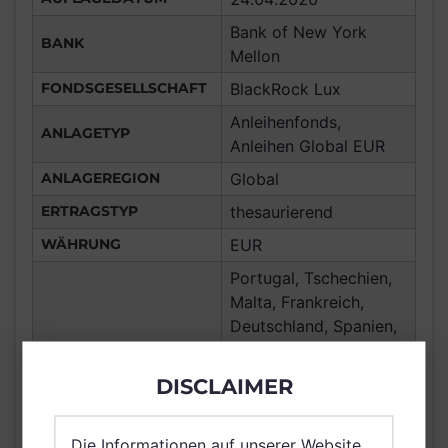
Bank of New York
BANK
Mellon
FONDSGESELLSCHAFT
BlackRock Lux
Anleihenfonds,
ANLAGETYP
Anleihen Global EUR
ANLAGEREGION
Global
ERTRAGSTYP
thesaurierend
WÄHRUNG
EUR
Portugal, Tschechien,
Malta, Frankreich,
Deutschland, Spanien,
Italien, Luxemburg,
Vereinigtes Königreich
DISCLAIMER
Großbritannien und
Nordirland, Österreich,
Die Informationen auf unserer Website
Schweiz, Polen,