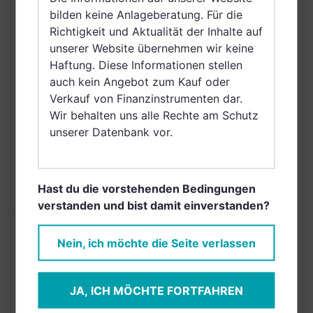
VERTRIEBSZULASSUNG
bilden keine Anlageberatung. Für die
Finnland, Dänemark,
Richtigkeit und Aktualität der Inhalte auf
Ungarn, Slowakei,
unserer Website übernehmen wir keine
Schweden, Irland,
Haftung. Diese Informationen stellen
Belgien, Netherlands
auch kein Angebot zum Kauf oder
(Kingdom of the),
Verkauf von Finanzinstrumenten dar.
Norwegen, Singapur,
Wir behalten uns alle Rechte am Schutz
Griechenland, Saudi
unserer Datenbank vor.
Arabien
AUSGABEAUFSCHLAG
5,00%
MAX. LAUFENDE
N/A
Hast du die vorstehenden Bedingungen
KOSTEN
verstanden und bist damit einverstanden?
Risikoeinstufung laut Anbieter (KID)
Nein, ich möchte die Seite verlassen
3
1
2
4
5
6
7
JA, ICH MÖCHTE FORTFAHREN