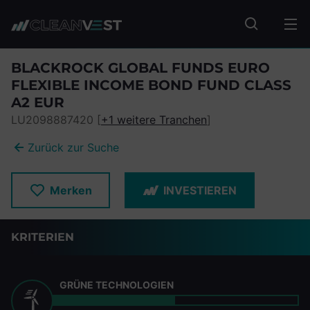
zum Seiteninhalt springen
Fonds suc
BLACKROCK GLOBAL FUNDS EURO
FLEXIBLE INCOME BOND FUND CLASS
A2 EUR
LU2098887420 [
+1 weitere Tranchen
]
Zurück zur Suche
Merken
INVESTIEREN
KRITERIEN
GRÜNE TECHNOLOGIEN