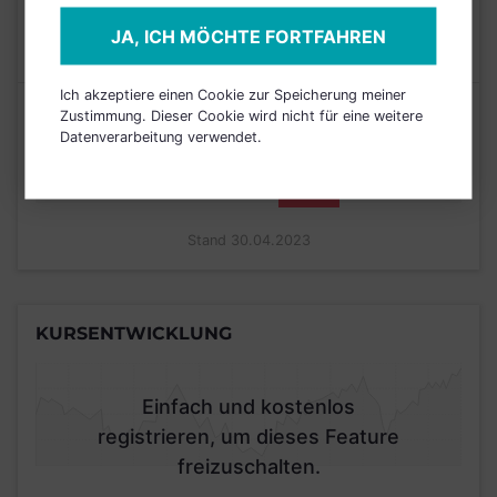
MAX. LAUFENDE
N/A
JA, ICH MÖCHTE FORTFAHREN
KOSTEN
Ich akzeptiere einen Cookie zur Speicherung meiner
Risikoeinstufung laut Anbieter (KID)
Zustimmung. Dieser Cookie wird nicht für eine weitere
Datenverarbeitung verwendet.
5
1
2
3
4
6
7
Stand 30.04.2023
KURSENTWICKLUNG
Einfach und kostenlos
registrieren, um dieses Feature
freizuschalten.