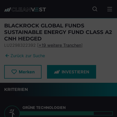
zum Seiteninhalt springen
Fonds suc
BLACKROCK GLOBAL FUNDS
SUSTAINABLE ENERGY FUND CLASS A2
CNH HEDGED
LU2298322392 [
+19 weitere Tranchen
]
Zurück zur Suche
Merken
INVESTIEREN
KRITERIEN
GRÜNE TECHNOLOGIEN