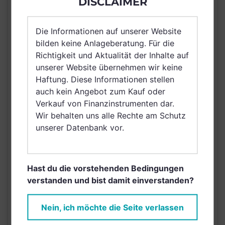
DISCLAIMER
Deutschland, Spanien,
Luxemburg,
Die Informationen auf unserer Website
Vereinigtes Königreich
bilden keine Anlageberatung. Für die
Großbritannien und
Richtigkeit und Aktualität der Inhalte auf
Nordirland, Österreich,
unserer Website übernehmen wir keine
Schweiz, Finnland,
Haftung. Diese Informationen stellen
Dänemark, Hong Kong,
auch kein Angebot zum Kauf oder
VERTRIEBSZULASSUNG
Ungarn, Island,
Verkauf von Finanzinstrumenten dar.
Schweden, Irland,
Wir behalten uns alle Rechte am Schutz
Belgien, Netherlands
unserer Datenbank vor.
(Kingdom of the),
Norwegen, Vereinigte
Arabische Emirate,
Singapur,
Hast du die vorstehenden Bedingungen
Griechenland, Brunei
verstanden und bist damit einverstanden?
Darussalam, Saudi
Arabien
Nein, ich möchte die Seite verlassen
AUSGABEAUFSCHLAG
5,00%