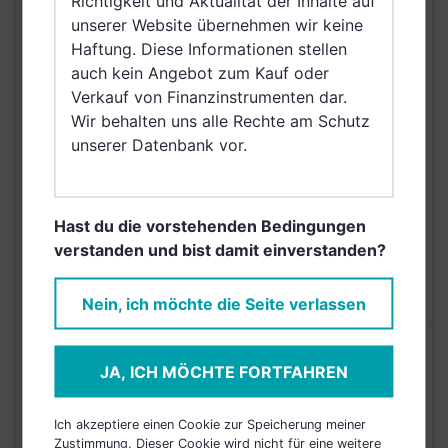
Richtigkeit und Aktualität der Inhalte auf
Großbritannien und
unserer Website übernehmen wir keine
Nordirland, Österreich,
Haftung. Diese Informationen stellen
VERTRIEBSZULASSUNG
Schweiz, Finnland,
auch kein Angebot zum Kauf oder
Dänemark, Hong Kong,
Verkauf von Finanzinstrumenten dar.
Schweden, Irland,
Wir behalten uns alle Rechte am Schutz
Belgien, Netherlands
unserer Datenbank vor.
(Kingdom of the),
Norwegen, Singapur,
Saudi Arabien
Hast du die vorstehenden Bedingungen
AUSGABEAUFSCHLAG
5,00%
verstanden und bist damit einverstanden?
MAX. LAUFENDE
N/A
KOSTEN
Nein, ich möchte die Seite verlassen
Risikoeinstufung laut Anbieter (KID)
JA, ICH MÖCHTE FORTFAHREN
3
1
2
4
5
6
7
Ich akzeptiere einen Cookie zur Speicherung meiner
Zustimmung. Dieser Cookie wird nicht für eine weitere