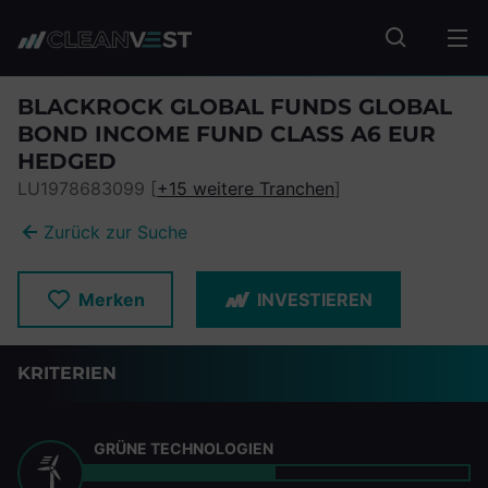
zum Seiteninhalt springen
Fonds suc
BLACKROCK GLOBAL FUNDS GLOBAL
BOND INCOME FUND CLASS A6 EUR
HEDGED
LU1978683099 [
+15 weitere Tranchen
]
Zurück zur Suche
Merken
INVESTIEREN
KRITERIEN
GRÜNE TECHNOLOGIEN