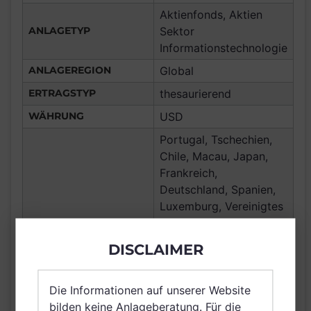
Aktienfonds, Aktien
ANLAGETYP
Sektor
Informationstechnologie
ANLAGEREGION
Global
ERTRAGSTYP
thesaurierend
WÄHRUNG
USD
Portugal, Tschechien,
Chile, Macau, Japan,
Frankreich,
Deutschland, Spanien,
Luxemburg, Vereinigtes
Königreich
Großbritannien und
DISCLAIMER
Nordirland, Österreich,
Schweiz, Polen,
Die Informationen auf unserer Website
VERTRIEBSZULASSUNG
Finnland, Dänemark,
bilden keine Anlageberatung. Für die
Hong Kong, Ungarn,