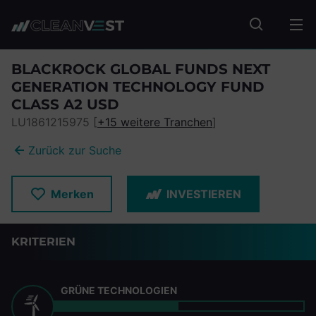
zum Seiteninhalt springen
Fonds suc
BLACKROCK GLOBAL FUNDS NEXT
GENERATION TECHNOLOGY FUND
CLASS A2 USD
LU1861215975 [
+15 weitere Tranchen
]
Zurück zur Suche
Merken
INVESTIEREN
KRITERIEN
GRÜNE TECHNOLOGIEN