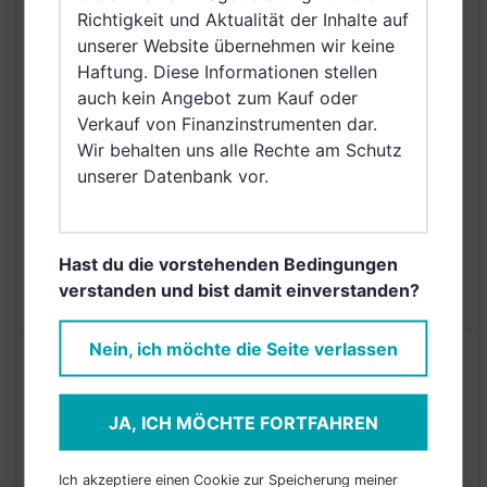
Richtigkeit und Aktualität der Inhalte auf
Slowakei, Schweden,
unserer Website übernehmen wir keine
Irland, Belgien,
Haftung. Diese Informationen stellen
Netherlands (Kingdom
auch kein Angebot zum Kauf oder
of the), Norwegen,
Verkauf von Finanzinstrumenten dar.
Vereinigte Arabische
Wir behalten uns alle Rechte am Schutz
Emirate, Singapur,
unserer Datenbank vor.
Griechenland, Saudi
Arabien
AUSGABEAUFSCHLAG
5,00%
Hast du die vorstehenden Bedingungen
MAX. LAUFENDE
N/A
verstanden und bist damit einverstanden?
KOSTEN
Nein, ich möchte die Seite verlassen
Risikoeinstufung laut Anbieter (KID)
JA, ICH MÖCHTE FORTFAHREN
5
1
2
3
4
6
7
Ich akzeptiere einen Cookie zur Speicherung meiner
Stand 31.07.2020