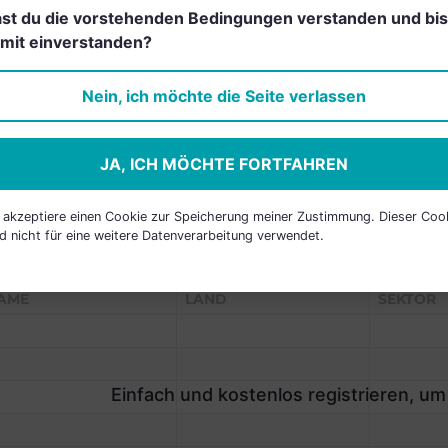
st du die vorstehenden Bedingungen verstanden und bis
Einfach und kostenlos
mit einverstanden?
registrieren, um dieses Feature
freizuschalten.
Nein, ich möchte die Seite verlassen
JA, ICH MÖCHTE FORTFAHREN
h akzeptiere einen Cookie zur Speicherung meiner Zustimmung. Dieser Coo
d nicht für eine weitere Datenverarbeitung verwendet.
P HOLDINGS
AME
LAND
SEKTOR
Einfach und kostenlos registrieren, um