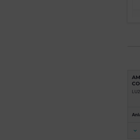
AM
CO
LU2
Anl