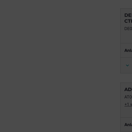
DE
CT
DE
Anl
AD
AT
+1 
Anl