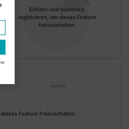
t
Einfach und kostenlos
registrieren, um dieses Feature
freizuschalten.
kie
ANTEIL
 dieses Feature freizuschalten.