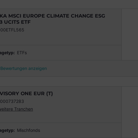
KA MSCI EUROPE CLIMATE CHANGE ESG
B UCITS ETF
000ETFL565
agetyp:
ETFs
Bewertungen anzeigen
VISORY ONE EUR (T)
0000737283
weitere Tranchen
agetyp:
Mischfonds