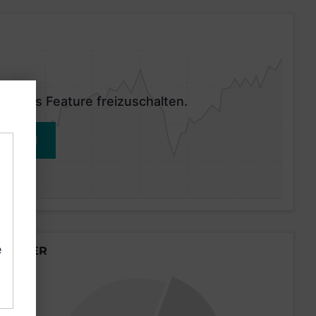
 dieses Feature freizuschalten.
MELDEN
e
LÄNDER