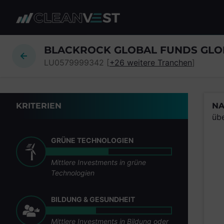
zum Seiteninhalt springen
BLACKROCK GLOBAL FUNDS GLOB
LU0579999342 [
+26 weitere Tranchen
]
KRITERIEN
NA
üb
GRÜNE TECHNOLOGIEN
Mittlere Investments in grüne
Technologien
BILDUNG & GESUNDHEIT
Mittlere Investments in Bildung oder