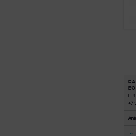
RA
EQ
LU
+7 
Anl