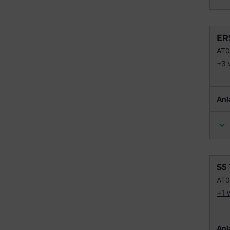
ER
AT
+3 
Anl
S5
AT
+1 
Anl