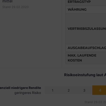
mittel
ERTRAGSTYP
Stand 29.02.2020
WÄHRUNG
VERTRIEBSZULASSU
AUSGABEAUFSCHLA
MAX. LAUFENDE
KOSTEN
Risikoeinstufung laut 
enziell niedrigere Rendite
4
1
2
3
geringeres Risiko
Stand 29.02.2