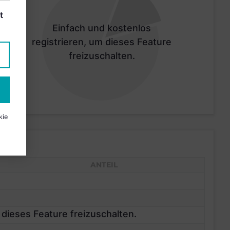
t
Einfach und kostenlos
registrieren, um dieses Feature
freizuschalten.
kie
ANTEIL
 dieses Feature freizuschalten.