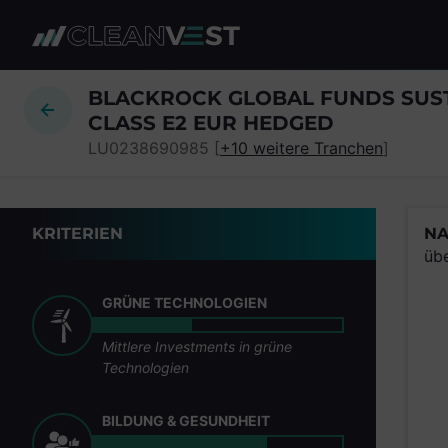
zum Seiteninhalt springen
BLACKROCK GLOBAL FUNDS SUST
CLASS E2 EUR HEDGED
LU0238690985 [
+10 weitere Tranchen
]
KRITERIEN
NA
üb
GRÜNE TECHNOLOGIEN
Mittlere Investments in grüne
Technologien
BILDUNG & GESUNDHEIT