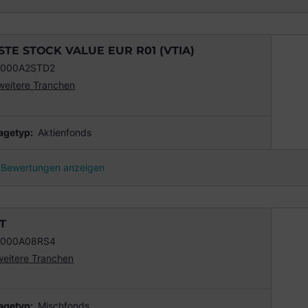
STE STOCK VALUE EUR R01 (VTIA)
0000A2STD2
weitere Tranchen
agetyp:
Aktienfonds
Bewertungen anzeigen
 T
0000A08RS4
weitere Tranchen
agetyp:
Mischfonds