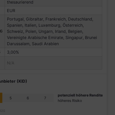
thesaurierend
EUR
Portugal, Gibraltar, Frankreich, Deutschland,
Spanien, Italien, Luxemburg, Österreich,
NG
Schweiz, Polen, Ungarn, Irland, Belgien,
Vereinigte Arabische Emirate, Singapur, Brunei
Darussalam, Saudi Arabien
G
3,00%
N/A
Anbieter (KID)
potenziell höhere Rendite
5
6
7
höheres Risiko
020