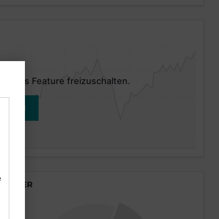
 dieses Feature freizuschalten.
MELDEN
e
LÄNDER