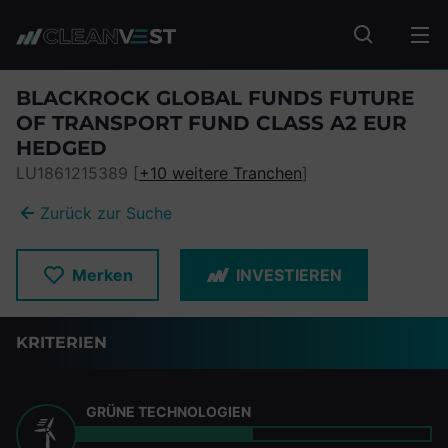
zum Seiteninhalt springen
Fonds suc
BLACKROCK GLOBAL FUNDS FUTURE
OF TRANSPORT FUND CLASS A2 EUR
HEDGED
LU1861215389 [
+10 weitere Tranchen
]
Zurück zur Suche
Merken
INVESTIEREN
KRITERIEN
GRÜNE TECHNOLOGIEN