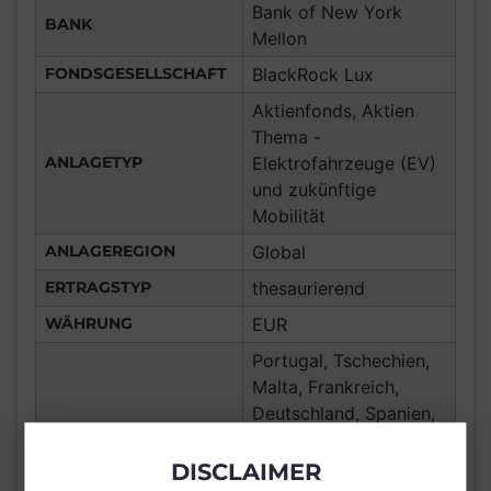
Bank of New York
BANK
Mellon
FONDSGESELLSCHAFT
BlackRock Lux
Aktienfonds, Aktien
Thema -
ANLAGETYP
Elektrofahrzeuge (EV)
und zukünftige
Mobilität
ANLAGEREGION
Global
ERTRAGSTYP
thesaurierend
WÄHRUNG
EUR
Portugal, Tschechien,
Malta, Frankreich,
Deutschland, Spanien,
Luxemburg,
Vereinigtes Königreich
DISCLAIMER