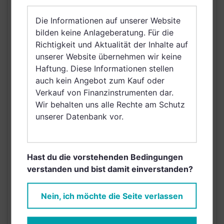
Großbritannien und
Nordirland, Österreich,
Die Informationen auf unserer Website
Schweiz, Polen,
bilden keine Anlageberatung. Für die
Finnland, Dänemark,
Richtigkeit und Aktualität der Inhalte auf
Hong Kong, Ungarn,
VERTRIEBSZULASSUNG
unserer Website übernehmen wir keine
Slowakei, Schweden,
Haftung. Diese Informationen stellen
Irland, Belgien, Taiwan
auch kein Angebot zum Kauf oder
(Provinz Chinas),
Verkauf von Finanzinstrumenten dar.
Netherlands (Kingdom
Wir behalten uns alle Rechte am Schutz
of the), Norwegen,
unserer Datenbank vor.
Vereinigte Arabische
Emirate, Singapur,
Griechenland, Brunei
Hast du die vorstehenden Bedingungen
Darussalam, Saudi
verstanden und bist damit einverstanden?
Arabien
AUSGABEAUFSCHLAG
5,00%
Nein, ich möchte die Seite verlassen
MAX. LAUFENDE
N/A
KOSTEN