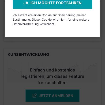
JA, ICH MÖCHTE FORTFAHREN
Risikoeinstufung laut Anbieter (KID)
Ich akzeptiere einen Cookie zur Speicherung meiner
Zustimmung. Dieser Cookie wird nicht für eine weitere
5
1
2
3
4
6
7
Datenverarbeitung verwendet.
Stand 29.02.2020
KURSENTWICKLUNG
Einfach und kostenlos
registrieren, um dieses Feature
freizuschalten.
JETZT ANMELDEN