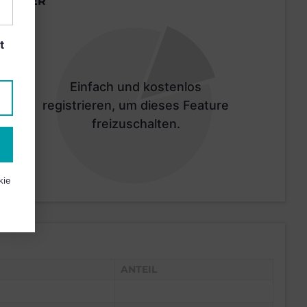
LÄNDER
t
Einfach und kostenlos
registrieren, um dieses Feature
freizuschalten.
kie
ANTEIL