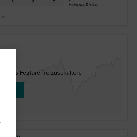
5
6
7
höheres Risiko
026
 dieses Feature freizuschalten.
MELDEN
e