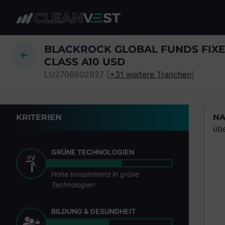
zum Seiteninhalt springen
BLACKROCK GLOBAL FUNDS FIXE
CLASS A10 USD
LU2708802827 [
+31 weitere Tranchen
]
KRITERIEN
NA
üb
GRÜNE TECHNOLOGIEN
Hohe Investments in grüne
Technologien
BILDUNG & GESUNDHEIT