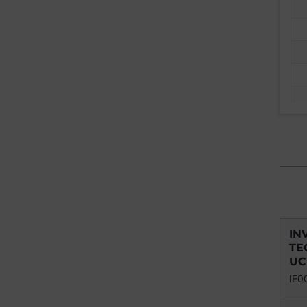
IN
TE
UC
IE