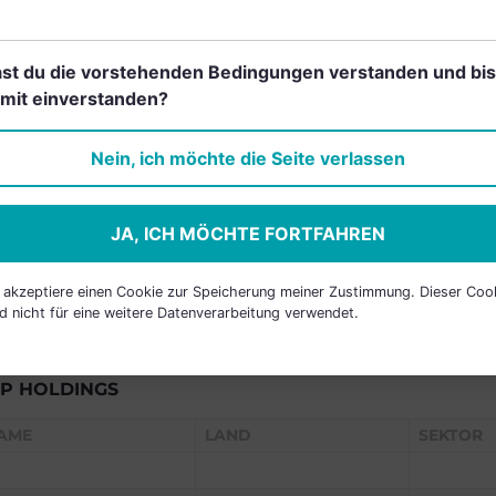
RANCHEN
st du die vorstehenden Bedingungen verstanden und bis
mit einverstanden?
Einfach und kostenlos
Nein, ich möchte die Seite verlassen
registrieren, um dieses Feature
freizuschalten.
JA, ICH MÖCHTE FORTFAHREN
h akzeptiere einen Cookie zur Speicherung meiner Zustimmung. Dieser Coo
d nicht für eine weitere Datenverarbeitung verwendet.
P HOLDINGS
AME
LAND
SEKTOR