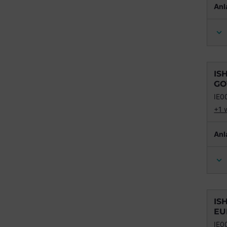
Anl
IS
GO
IE0
+1 
Anl
IS
EU
IE0