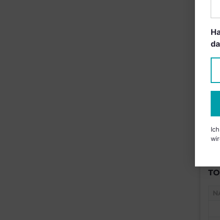
B
Ha
da
Ic
wir
TO
N