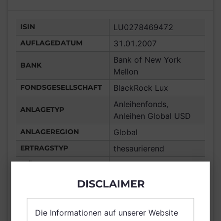
ISIN
LU0278469472
AUFLAGEDATUM
31.01.2007
Bank of New York
BANK
Mellon
FONDSGESELLSCHAFT
BlackRock Lux
Anleihenfonds,
ANLAGETYP
Anleihen Global USD
ANLAGEREGION
Global
ERTRAGSTYP
thesaurierend
WÄHRUNG
USD
Portugal, Tschechien,
DISCLAIMER
Chile, Gibraltar,
Uruguay, Frankreich,
Die Informationen auf unserer Website
Deutschland, Spanien,