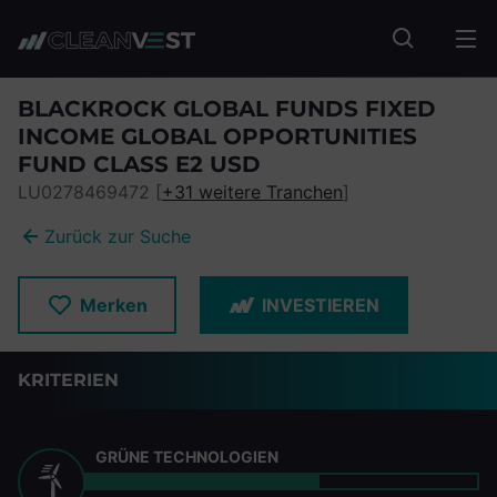
zum Seiteninhalt springen
Fonds suc
BLACKROCK GLOBAL FUNDS FIXED
INCOME GLOBAL OPPORTUNITIES
FUND CLASS E2 USD
LU0278469472 [
+31 weitere Tranchen
]
Zurück zur Suche
Merken
INVESTIEREN
KRITERIEN
GRÜNE TECHNOLOGIEN