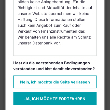
bilden keine Anlageberatung. Für die
Italien, Luxemburg,
Richtigkeit und Aktualität der Inhalte auf
Österreich, Schweiz,
unserer Website übernehmen wir keine
VERTRIEBSZULASSUNG
Polen, Ungarn,
Haftung. Diese Informationen stellen
Slowakei, Irland,
auch kein Angebot zum Kauf oder
Belgien, Vereinigte
Verkauf von Finanzinstrumenten dar.
Arabische Emirate,
Wir behalten uns alle Rechte am Schutz
Singapur, Brunei
unserer Datenbank vor.
Darussalam, Saudi
Arabien
AUSGABEAUFSCHLAG
3,00%
Hast du die vorstehenden Bedingungen
MAX. LAUFENDE
verstanden und bist damit einverstanden?
N/A
KOSTEN
Nein, ich möchte die Seite verlassen
Risikoeinstufung laut Anbieter (KID)
JA, ICH MÖCHTE FORTFAHREN
3
1
2
4
5
6
7