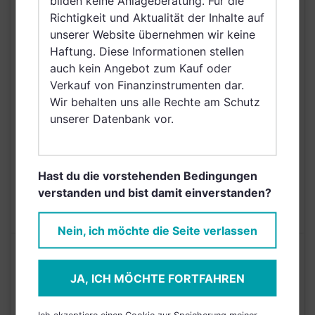
bilden keine Anlageberatung. Für die
VERTRIEBSZULASSUNG
Ungarn, Schweden,
Richtigkeit und Aktualität der Inhalte auf
Irland, Belgien,
unserer Website übernehmen wir keine
Netherlands (Kingdom
Haftung. Diese Informationen stellen
of the), Norwegen,
auch kein Angebot zum Kauf oder
Vereinigte Arabische
Verkauf von Finanzinstrumenten dar.
Emirate, Singapur,
Wir behalten uns alle Rechte am Schutz
Griechenland, Brunei
unserer Datenbank vor.
Darussalam, Saudi
Arabien
AUSGABEAUFSCHLAG
5,00%
Hast du die vorstehenden Bedingungen
verstanden und bist damit einverstanden?
MAX. LAUFENDE
N/A
KOSTEN
Nein, ich möchte die Seite verlassen
Risikoeinstufung laut Anbieter (KID)
JA, ICH MÖCHTE FORTFAHREN
4
1
2
3
5
6
7
Ich akzeptiere einen Cookie zur Speicherung meiner