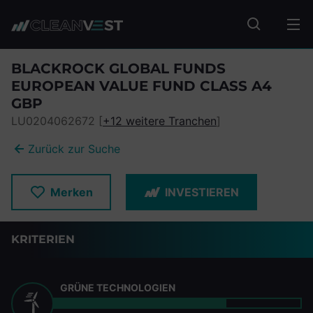
zum Seiteninhalt springen
Fonds suc
BLACKROCK GLOBAL FUNDS
EUROPEAN VALUE FUND CLASS A4
GBP
LU0204062672 [
+12 weitere Tranchen
]
Zurück zur Suche
Merken
INVESTIEREN
KRITERIEN
GRÜNE TECHNOLOGIEN