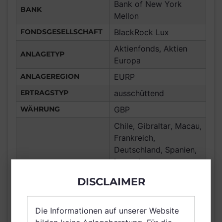
Bank of New York
BANK
Mellon
FONDSGESELLSCHAFT
BlackRock Lux
Aktienfonds, Aktien
ANLAGETYP
Europa
ANLAGEREGION
EURP
ERTRAGSTYP
ausschüttend
WÄHRUNG
GBP
Chile, Gibraltar, Macau,
Frankreich,
Deutschland, Spanien,
Luxemburg,
Vereinigtes Königreich
DISCLAIMER
Großbritannien und
Nordirland, Österreich,
Schweiz, Finnland,
Die Informationen auf unserer Website
Dänemark, Hong Kong,