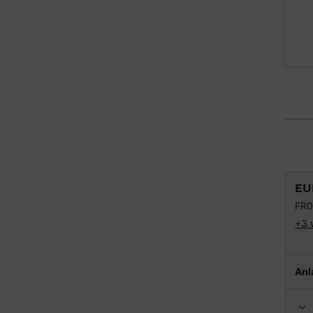
EU
FR0
+3 
Anl