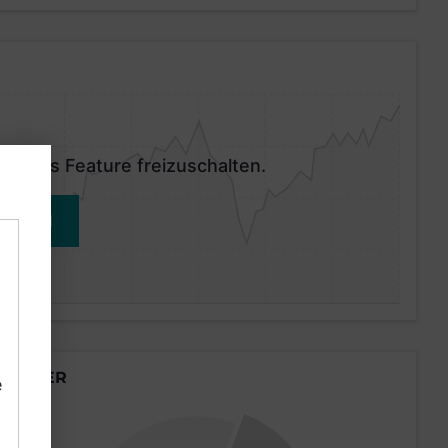
 dieses Feature freizuschalten.
MELDEN
LÄNDER
e