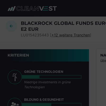
zum Seiteninhalt springen
BLACKROCK GLOBAL FUNDS EURO
E2 EUR
LU0154235443 [
+12 weitere Tranchen
]
KRITERIEN
NA
üb
GRÜNE TECHNOLOGIEN
Niedrige Investments in grüne
Technologien
BILDUNG & GESUNDHEIT