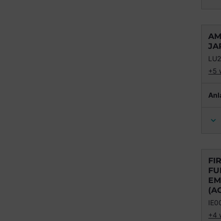
AM
JA
LU
+5 
Anl
FI
FU
EM
(A
IE0
+4 