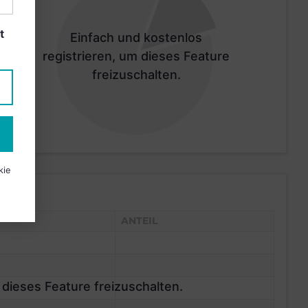
t
Einfach und kostenlos
registrieren, um dieses Feature
freizuschalten.
kie
ANTEIL
 dieses Feature freizuschalten.