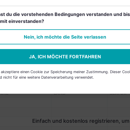
st du die vorstehenden Bedingungen verstanden und bis
Einfach und kostenlos
mit einverstanden?
registrieren, um dieses Feature
freizuschalten.
Nein, ich möchte die Seite verlassen
JA, ICH MÖCHTE FORTFAHREN
h akzeptiere einen Cookie zur Speicherung meiner Zustimmung. Dieser Coo
d nicht für eine weitere Datenverarbeitung verwendet.
P HOLDINGS
AME
LAND
SEKTOR
Einfach und kostenlos registrieren, um