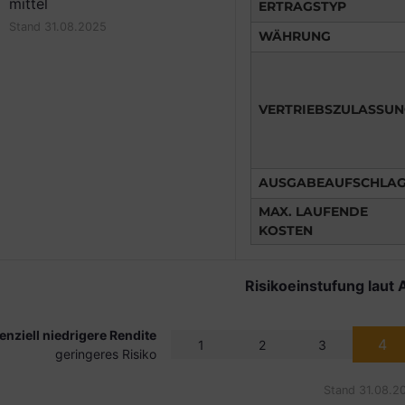
mittel
ERTRAGSTYP
Stand 31.08.2025
WÄHRUNG
VERTRIEBSZULASSU
AUSGABEAUFSCHLA
MAX. LAUFENDE
KOSTEN
Risikoeinstufung laut 
enziell niedrigere Rendite
4
1
2
3
geringeres Risiko
Stand 31.08.2