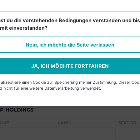
RANCHEN
st du die vorstehenden Bedingungen verstanden und bis
mit einverstanden?
Einfach und kostenlos
Nein, ich möchte die Seite verlassen
registrieren, um dieses Feature
freizuschalten.
JA, ICH MÖCHTE FORTFAHREN
h akzeptiere einen Cookie zur Speicherung meiner Zustimmung. Dieser Coo
d nicht für eine weitere Datenverarbeitung verwendet.
P HOLDINGS
AME
LAND
SEKTOR