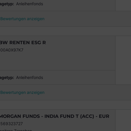
agetyp:
Anleihenfonds
Bewertungen anzeigen
BW RENTEN ESG R
000A0X97K7
agetyp:
Anleihenfonds
Bewertungen anzeigen
MORGAN FUNDS - INDIA FUND T (ACC) - EUR
0569323727
weitere Tranchen