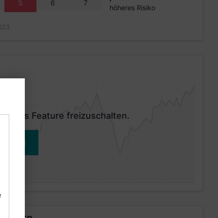
5
6
7
höheres Risiko
023
 dieses Feature freizuschalten.
MELDEN
e