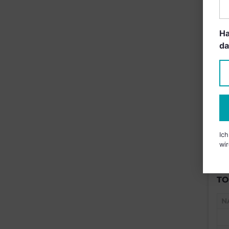
B
Ha
da
Ic
wir
TO
N