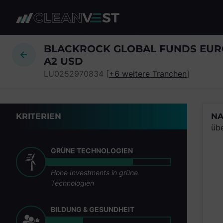
zum Seiteninhalt springen
BLACKROCK GLOBAL FUNDS EURO
A2 USD
LU0252970834 [
+6 weitere Tranchen
]
KRITERIEN
NA
üb
GRÜNE TECHNOLOGIEN
Hohe Investments in grüne
Technologien
BILDUNG & GESUNDHEIT