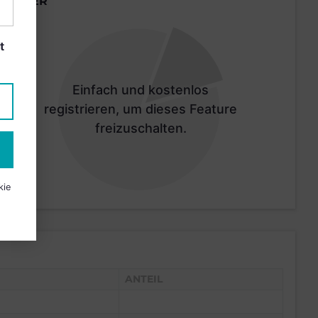
LÄNDER
t
Einfach und kostenlos
registrieren, um dieses Feature
freizuschalten.
kie
ANTEIL