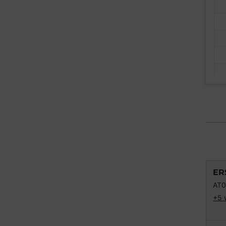
ER
AT
+5 