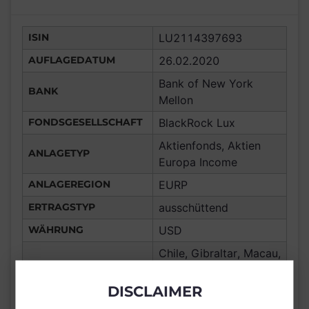
ISIN
LU2114397693
AUFLAGEDATUM
26.02.2020
Bank of New York
BANK
Mellon
FONDSGESELLSCHAFT
BlackRock Lux
Aktienfonds, Aktien
ANLAGETYP
Europa Income
ANLAGEREGION
EURP
ERTRAGSTYP
ausschüttend
WÄHRUNG
USD
Chile, Gibraltar, Macau,
Frankreich,
Deutschland, Spanien,
DISCLAIMER
Luxemburg,