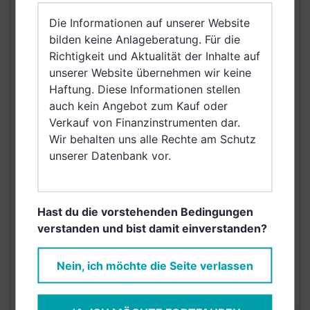
Vereinigtes Königreich
Die Informationen auf unserer Website
Großbritannien und
bilden keine Anlageberatung. Für die
Nordirland, Österreich,
Richtigkeit und Aktualität der Inhalte auf
Schweiz, Finnland,
unserer Website übernehmen wir keine
Dänemark, Hong Kong,
VERTRIEBSZULASSUNG
Haftung. Diese Informationen stellen
Ungarn, Schweden,
auch kein Angebot zum Kauf oder
Irland, Belgien,
Verkauf von Finanzinstrumenten dar.
Netherlands (Kingdom
Wir behalten uns alle Rechte am Schutz
of the), Norwegen,
unserer Datenbank vor.
Vereinigte Arabische
Emirate, Singapur,
Griechenland, Brunei
Darussalam, Saudi
Hast du die vorstehenden Bedingungen
Arabien
verstanden und bist damit einverstanden?
AUSGABEAUFSCHLAG
5,00%
Nein, ich möchte die Seite verlassen
MAX. LAUFENDE
N/A
KOSTEN