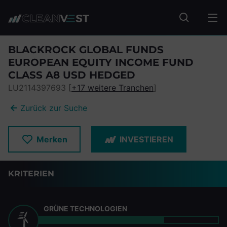
zum Seiteninhalt springen
Fonds suc
BLACKROCK GLOBAL FUNDS
EUROPEAN EQUITY INCOME FUND
CLASS A8 USD HEDGED
LU2114397693 [
+17 weitere Tranchen
]
Zurück zur Suche
Merken
INVESTIEREN
KRITERIEN
GRÜNE TECHNOLOGIEN