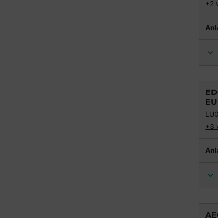
+2 
Anl
ED
EU
LU
+3 
Anl
AE