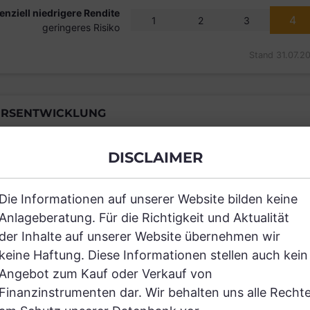
enziell niedrigere Rendite
4
1
2
3
geringeres Risiko
Stand 31.07.2
RSENTWICKLUNG
DISCLAIMER
Einfach und kostenlos registrieren, um
Die Informationen auf unserer Website bilden keine
Anlageberatung. Für die Richtigkeit und Aktualität
JETZT AN
der Inhalte auf unserer Website übernehmen wir
keine Haftung. Diese Informationen stellen auch kein
Angebot zum Kauf oder Verkauf von
Finanzinstrumenten dar. Wir behalten uns alle Recht