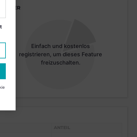
LÄNDER
t
Einfach und kostenlos
registrieren, um dieses Feature
freizuschalten.
kie
ANTEIL