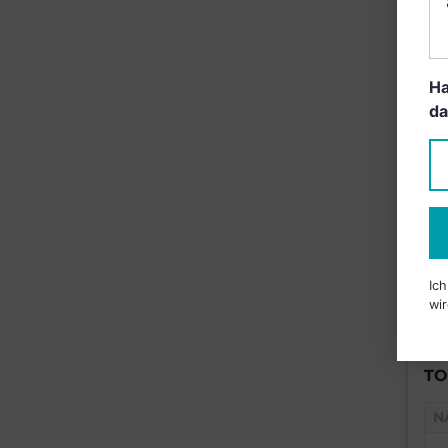
B
Ha
da
Ic
wir
TO
N