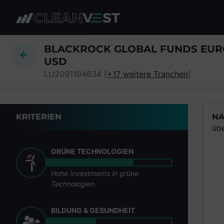
zum Seiteninhalt springen
BLACKROCK GLOBAL FUNDS EURO
USD
LU2091194634 [
+17 weitere Tranchen
]
KRITERIEN
NA
üb
GRÜNE TECHNOLOGIEN
Hohe Investments in grüne
Technologien
BILDUNG & GESUNDHEIT