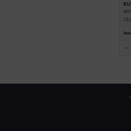
EU
IE0
+3 
Anl