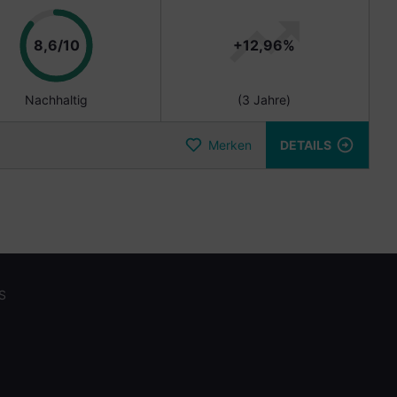
Punkte
8,6/10
+12,96%
Nachhaltig
(3 Jahre)
Merken
DETAILS
S