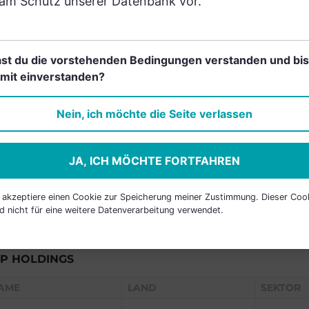
am Schutz unserer Datenbank vor.
RANCHEN
st du die vorstehenden Bedingungen verstanden und bis
mit einverstanden?
Einfach und kostenlos
Nein, ich möchte die Seite verlassen
registrieren, um dieses Feature
freizuschalten.
JA, ICH MÖCHTE FORTFAHREN
h akzeptiere einen Cookie zur Speicherung meiner Zustimmung. Dieser Coo
d nicht für eine weitere Datenverarbeitung verwendet.
P HOLDINGS
AME
LAND
SEKTOR