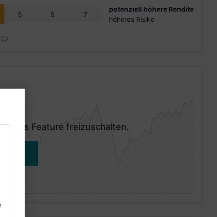
potenziell höhere Rendite
5
6
7
höheres Risiko
020
 dieses Feature freizuschalten.
MELDEN
e