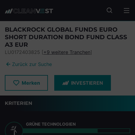
zum Seiteninhalt springen
Fonds suc
BLACKROCK GLOBAL FUNDS EURO
SHORT DURATION BOND FUND CLASS
A3 EUR
LU0172403825 [
+9 weitere Tranchen
]
Zurück zur Suche
Merken
INVESTIEREN
KRITERIEN
GRÜNE TECHNOLOGIEN