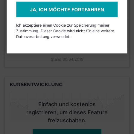
MAX. LAUFENDE
N/A
KOSTEN
JA, ICH MÖCHTE FORTFAHREN
Risikoeinstufung laut Anbieter (KID)
Ich akzeptiere einen Cookie zur Speicherung meiner
Zustimmung. Dieser Cookie wird nicht für eine weitere
Datenverarbeitung verwendet.
2
1
3
4
5
6
7
Stand 30.04.2019
KURSENTWICKLUNG
Einfach und kostenlos
registrieren, um dieses Feature
freizuschalten.