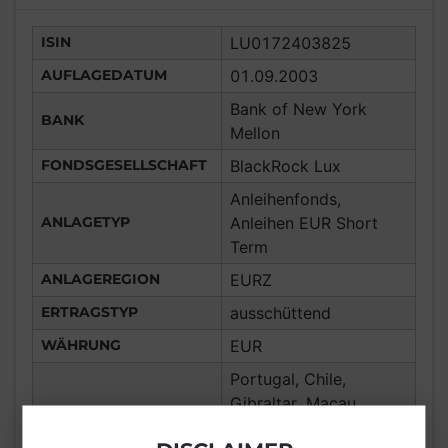
ISIN
LU0172403825
AUFLAGEDATUM
01.09.2003
Bank of New York
BANK
Mellon
FONDSGESELLSCHAFT
BlackRock Lux
Anleihenfonds,
ANLAGETYP
Anleihen EUR Short
Term
ANLAGEREGION
EURZ
ERTRAGSTYP
ausschüttend
WÄHRUNG
EUR
Portugal, Chile,
Gibraltar, Macau,
Frankreich,