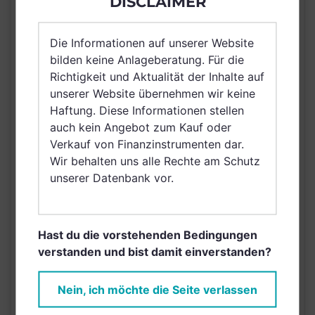
DISCLAIMER
Deutschland, Spanien,
Luxemburg,
Vereinigtes Königreich
Die Informationen auf unserer Website
Großbritannien und
bilden keine Anlageberatung. Für die
Nordirland, Österreich,
Richtigkeit und Aktualität der Inhalte auf
Schweiz, Finnland,
unserer Website übernehmen wir keine
Dänemark, Hong Kong,
Haftung. Diese Informationen stellen
VERTRIEBSZULASSUNG
Ungarn, Island,
auch kein Angebot zum Kauf oder
Schweden, Irland,
Verkauf von Finanzinstrumenten dar.
Belgien, Netherlands
Wir behalten uns alle Rechte am Schutz
(Kingdom of the),
unserer Datenbank vor.
Norwegen, Vereinigte
Arabische Emirate,
Singapur,
Hast du die vorstehenden Bedingungen
Griechenland, Brunei
verstanden und bist damit einverstanden?
Darussalam, Saudi
Arabien
Nein, ich möchte die Seite verlassen
AUSGABEAUFSCHLAG
5,00%