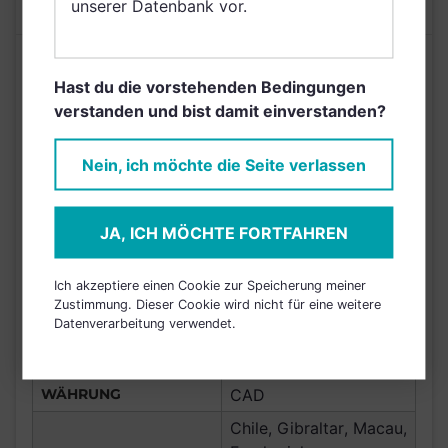
(Teil der schlechtesten 5% aller
unserer Datenbank vor.
Stand 31.07.2019
untersuchten Anlageprodukte)
Mehr als 30% in Positionen mit Risiko von
ISIN
LU1408528641
Hast du die vorstehenden Bedingungen
Artenschutzverletzungen investiert (Teil
AUFLAGEDATUM
25.05.2016
verstanden und bist damit einverstanden?
der schlechtesten 5% aller untersuchten
Bank of New York
Anlageprodukte)
BANK
Mellon
Nein, ich möchte die Seite verlassen
FONDSGESELLSCHAFT
BlackRock Lux
Anleihenfonds,
JA, ICH MÖCHTE FORTFAHREN
Anleihen
ANLAGETYP
Schwellenländer Global
Ich akzeptiere einen Cookie zur Speicherung meiner
LC
Zustimmung. Dieser Cookie wird nicht für eine weitere
Datenverarbeitung verwendet.
ANLAGEREGION
GLOEM
ERTRAGSTYP
ausschüttend
WÄHRUNG
CAD
Chile, Gibraltar, Macau,