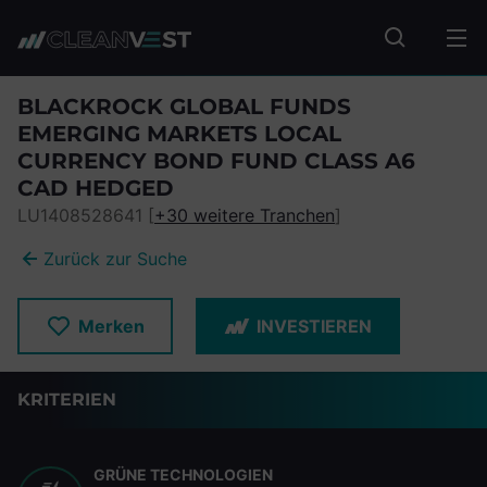
zum Seiteninhalt springen
Fonds suc
BLACKROCK GLOBAL FUNDS
EMERGING MARKETS LOCAL
CURRENCY BOND FUND CLASS A6
CAD HEDGED
LU1408528641 [
+30 weitere Tranchen
]
Zurück zur Suche
Merken
INVESTIEREN
KRITERIEN
GRÜNE TECHNOLOGIEN