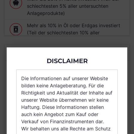
schlechtesten 5% aller untersuchten
Anlageprodukte)
Mehr als 10% in Öl oder Erdgas investiert
(Teil der schlechtesten 10% aller
untersuchten Anlageprodukte)
Mehr als 20% in Rüstung oder Atomwaffen
BASISDATEN
investiert (Teil der schlechtesten 10% aller
DISCLAIMER
untersuchten Anlageprodukte)
RENDITE (3 JAHRE)
21,25%
Die Informationen auf unserer Website
Mehr als 30% in Positionen mit Vorfällen
Stand 31.05.2026
bilden keine Anlageberatung. Für die
mit negativem Einfluss auf die
Richtigkeit und Aktualität der Inhalte auf
Gleichstellung von Frauen investiert (Teil
VOLUMEN
unserer Website übernehmen wir keine
der schlechtesten 5% aller untersuchten
1,8 Milliarden USD
Haftung. Diese Informationen stellen
Anlageprodukte)
Stand 31.05.2026
auch kein Angebot zum Kauf oder
Mehr als 30% in Positionen mit Risiko von
Verkauf von Finanzinstrumenten dar.
RISIKO
Verletzungen indigener Rechte investiert
Wir behalten uns alle Rechte am Schutz
mittel