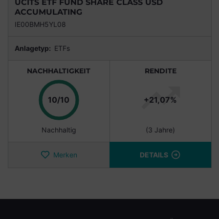
UCITS ETF FUND SHARE CLASS USD
ACCUMULATING
IE00BMH5YL08
Anlagetyp:
ETFs
NACHHALTIGKEIT
RENDITE
Punkte
10/10
+21,07%
Nachhaltig
(3 Jahre)
Merken
DETAILS