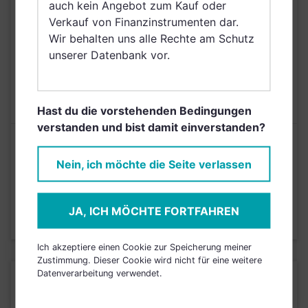
auch kein Angebot zum Kauf oder
Griechenland, Brunei
Verkauf von Finanzinstrumenten dar.
Darussalam, Saudi
Wir behalten uns alle Rechte am Schutz
Arabien
unserer Datenbank vor.
AUSGABEAUFSCHLAG
5,00%
MAX. LAUFENDE
N/A
KOSTEN
Hast du die vorstehenden Bedingungen
verstanden und bist damit einverstanden?
Risikoeinstufung laut Anbieter (KID)
Nein, ich möchte die Seite verlassen
4
1
2
3
5
6
7
JA, ICH MÖCHTE FORTFAHREN
Stand 30.04.2019
Ich akzeptiere einen Cookie zur Speicherung meiner
Zustimmung. Dieser Cookie wird nicht für eine weitere
Datenverarbeitung verwendet.
KURSENTWICKLUNG