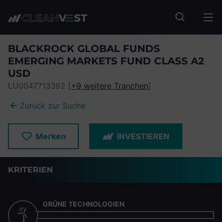
zum Seiteninhalt springen
Fonds suc
BLACKROCK GLOBAL FUNDS
EMERGING MARKETS FUND CLASS A2
USD
LU0047713382 [
+9 weitere Tranchen
]
Zurück zur Suche
Merken
INVESTIEREN
KRITERIEN
GRÜNE TECHNOLOGIEN