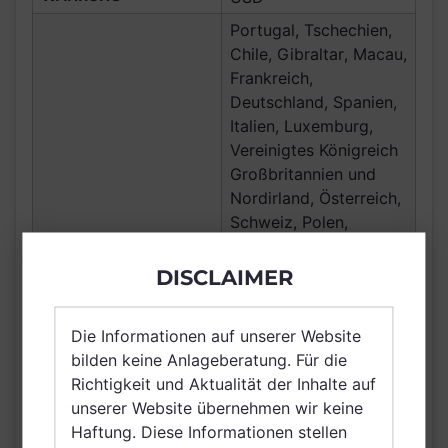
Portugal, Tschechien,
Chile, Gibraltar, Macau,
Frankreich,
Deutschland, Spanien,
Italien, Luxemburg,
Vereinigtes Königreich
Großbritannien und
Nordirland, Österreich,
Schweiz, Polen,
Finnland, Dänemark,
VERTRIEBSZULASSUNG
Hong Kong, Ungarn,
DISCLAIMER
Island, Schweden,
Irland, Korea
Die Informationen auf unserer Website
(Republik), Belgien,
bilden keine Anlageberatung. Für die
Taiwan (Provinz
Richtigkeit und Aktualität der Inhalte auf
Chinas), Netherlands
unserer Website übernehmen wir keine
(Kingdom of the),
Haftung. Diese Informationen stellen
Norwegen, Singapur,