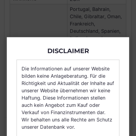
Portugal, Bahrain,
Chile, Gibraltar, Oman,
Frankreich,
Deutschland, Spanien,
Italien, Luxemburg,
VERTRIEBSZULASSUNG
Österreich, Schweiz,
DISCLAIMER
Polen, Ungarn, Irland,
Belgien, Vereinigte
Arabische Emirate,
Die Informationen auf unserer Website
Singapur, Brunei
bilden keine Anlageberatung. Für die
Darussalam
Richtigkeit und Aktualität der Inhalte auf
unserer Website übernehmen wir keine
AUSGABEAUFSCHLAG
3,00%
Haftung. Diese Informationen stellen
MAX. LAUFENDE
2,25%
auch kein Angebot zum Kauf oder
KOSTEN
Verkauf von Finanzinstrumenten dar.
Wir behalten uns alle Rechte am Schutz
Risikoeinstufung laut Anbieter (KID)
unserer Datenbank vor.