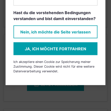
6
1
2
3
4
5
7
Hast du die vorstehenden Bedingungen
verstanden und bist damit einverstanden?
Stand 30.10.2023
Nein, ich möchte die Seite verlassen
KURSENTWICKLUNG
JA, ICH MÖCHTE FORTFAHREN
Einfach und kostenlos
Ich akzeptiere einen Cookie zur Speicherung meiner
registrieren, um dieses Feature
Zustimmung. Dieser Cookie wird nicht für eine weitere
freizuschalten.
Datenverarbeitung verwendet.
JETZT ANMELDEN