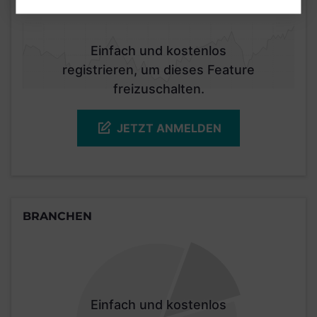
KURSENTWICKLUNG
Einfach und kostenlos
registrieren, um dieses Feature
freizuschalten.
JETZT ANMELDEN
BRANCHEN
Einfach und kostenlos