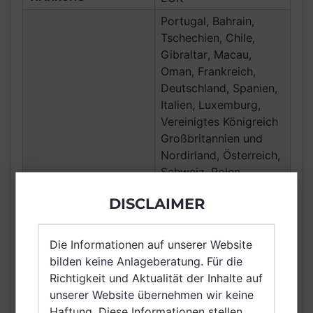
Portugal, Bahrain,
Tschechien, Chile,
Gibraltar, Macau,
Oman, Frankreich,
Deutschland, Spanien,
Italien, Luxemburg,
Vereinigtes Königreich
Großbritannien und
Nordirland, Österreich,
Schweiz, Polen,
Finnland, Dänemark,
DISCLAIMER
VERTRIEBSZULASSUNG
Hong Kong, Ungarn,
Island, Slowakei,
Schweden, Irland,
Die Informationen auf unserer Website
Korea (Republik),
bilden keine Anlageberatung. Für die
Belgien, Taiwan
Richtigkeit und Aktualität der Inhalte auf
(Provinz Chinas),
unserer Website übernehmen wir keine
Netherlands (Kingdom
Haftung. Diese Informationen stellen