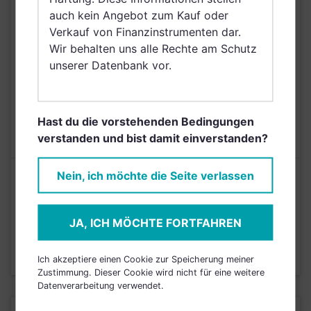
of the), Norwegen,
auch kein Angebot zum Kauf oder
Vereinigte Arabische
Verkauf von Finanzinstrumenten dar.
Emirate, Singapur,
Wir behalten uns alle Rechte am Schutz
Griechenland, Brunei
unserer Datenbank vor.
Darussalam
AUSGABEAUFSCHLAG
5,00%
Hast du die vorstehenden Bedingungen
MAX. LAUFENDE
2,25%
KOSTEN
verstanden und bist damit einverstanden?
Nein, ich möchte die Seite verlassen
Risikoeinstufung laut Anbieter (KID)
6
JA, ICH MÖCHTE FORTFAHREN
1
2
3
4
5
7
Stand 30.09.2023
Ich akzeptiere einen Cookie zur Speicherung meiner
Zustimmung. Dieser Cookie wird nicht für eine weitere
Datenverarbeitung verwendet.