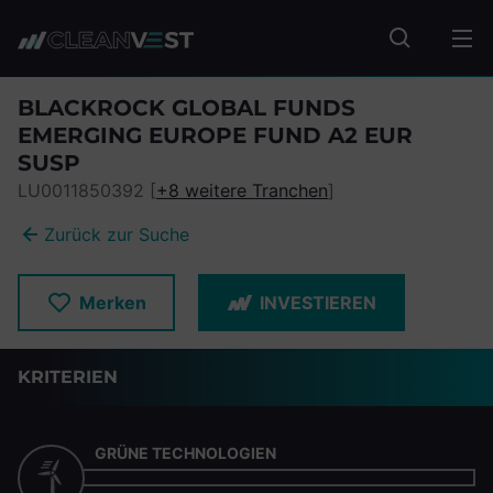
zum Seiteninhalt springen
Fonds suc
BLACKROCK GLOBAL FUNDS
EMERGING EUROPE FUND A2 EUR
SUSP
LU0011850392 [
+8 weitere Tranchen
]
Zurück zur Suche
Merken
INVESTIEREN
KRITERIEN
GRÜNE TECHNOLOGIEN