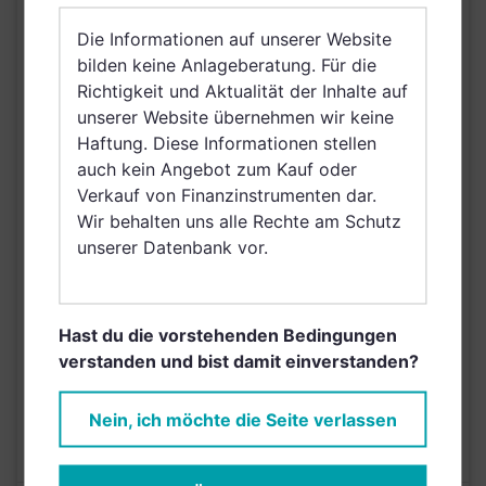
Großbritannien und
Die Informationen auf unserer Website
Nordirland, Österreich,
bilden keine Anlageberatung. Für die
Schweiz, Finnland,
Richtigkeit und Aktualität der Inhalte auf
Dänemark, Hong Kong,
unserer Website übernehmen wir keine
VERTRIEBSZULASSUNG
Ungarn, Island,
Haftung. Diese Informationen stellen
Schweden, Irland,
auch kein Angebot zum Kauf oder
Belgien, Netherlands
Verkauf von Finanzinstrumenten dar.
(Kingdom of the),
Wir behalten uns alle Rechte am Schutz
Norwegen, Vereinigte
unserer Datenbank vor.
Arabische Emirate,
Singapur,
Griechenland, Brunei
Darussalam, Saudi
Hast du die vorstehenden Bedingungen
Arabien
verstanden und bist damit einverstanden?
AUSGABEAUFSCHLAG
5,00%
Nein, ich möchte die Seite verlassen
MAX. LAUFENDE
N/A
KOSTEN