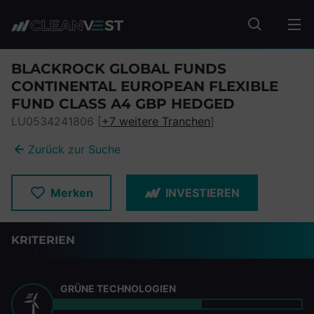
zum Seiteninhalt springen
Fonds suc
BLACKROCK GLOBAL FUNDS
CONTINENTAL EUROPEAN FLEXIBLE
FUND CLASS A4 GBP HEDGED
LU0534241806 [
+7 weitere Tranchen
]
Zurück zur Suche
Merken
INVESTIEREN
KRITERIEN
GRÜNE TECHNOLOGIEN