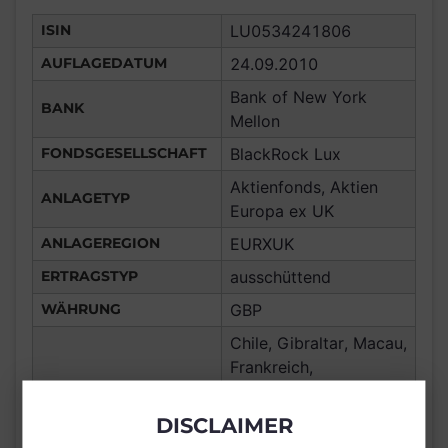
ISIN
LU0534241806
AUFLAGEDATUM
24.09.2010
Bank of New York
BANK
Mellon
FONDSGESELLSCHAFT
BlackRock Lux
Aktienfonds, Aktien
ANLAGETYP
Europa ex UK
ANLAGEREGION
EURXUK
ERTRAGSTYP
ausschüttend
WÄHRUNG
GBP
Chile, Gibraltar, Macau,
Frankreich,
Deutschland, Spanien,
Luxemburg,
DISCLAIMER
Vereinigtes Königreich