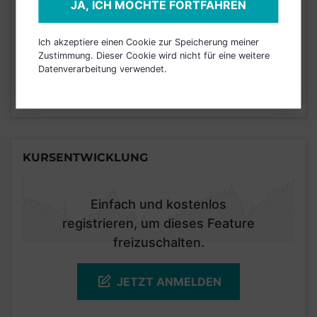
JA, ICH MÖCHTE FORTFAHREN
Risikoeinstufung laut Anbieter (KID)
Ich akzeptiere einen Cookie zur Speicherung meiner
Zustimmung. Dieser Cookie wird nicht für eine weitere
4
1
2
3
5
6
7
Datenverarbeitung verwendet.
Stand 31.08.2025
KURSENTWICKLUNG
Einfach und kostenlos
registrieren, um dieses Feature
freizuschalten.
JETZT ANMELDEN