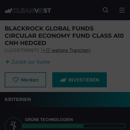
zum Seiteninhalt springen
Fonds suc
BLACKROCK GLOBAL FUNDS
CIRCULAR ECONOMY FUND CLASS A10
CNH HEDGED
LU2597099972 [
+17 weitere Tranchen
]
Zurück zur Suche
Merken
INVESTIEREN
KRITERIEN
GRÜNE TECHNOLOGIEN