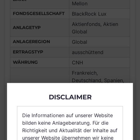
Mellon
FONDSGESELLSCHAFT
BlackRock Lux
Aktienfonds, Aktien
ANLAGETYP
Global
ANLAGEREGION
Global
ERTRAGSTYP
ausschüttend
WÄHRUNG
CNH
Frankreich,
Deutschland, Spanien,
Luxemburg,
Vereinigtes Königreich
DISCLAIMER
Großbritannien und
Nordirland, Österreich,
Die Informationen auf unserer Website
Schweiz, Finnland,
VERTRIEBSZULASSUNG
bilden keine Anlageberatung. Für die
Dänemark, Hong Kong,
Richtigkeit und Aktualität der Inhalte auf
Schweden, Irland,
unserer Website übernehmen wir keine