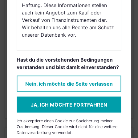
Belgien, Netherlands
Haftung. Diese Informationen stellen
(Kingdom of the),
auch kein Angebot zum Kauf oder
Norwegen, Singapur,
Verkauf von Finanzinstrumenten dar.
Griechenland, Saudi
Wir behalten uns alle Rechte am Schutz
Arabien
unserer Datenbank vor.
AUSGABEAUFSCHLAG
5,00%
MAX. LAUFENDE
N/A
KOSTEN
Hast du die vorstehenden Bedingungen
verstanden und bist damit einverstanden?
Risikoeinstufung laut Anbieter (KID)
Nein, ich möchte die Seite verlassen
4
1
2
3
5
6
7
JA, ICH MÖCHTE FORTFAHREN
Stand 31.03.2026
Ich akzeptiere einen Cookie zur Speicherung meiner
Zustimmung. Dieser Cookie wird nicht für eine weitere
Datenverarbeitung verwendet.
KURSENTWICKLUNG