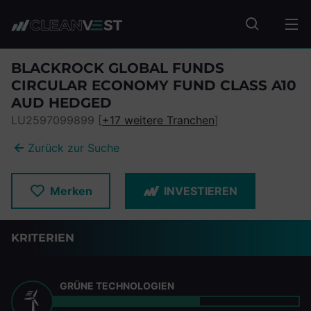
zum Seiteninhalt springen
Fonds suc
BLACKROCK GLOBAL FUNDS
CIRCULAR ECONOMY FUND CLASS A10
AUD HEDGED
LU2597099899 [
+17 weitere Tranchen
]
Zurück zur Suche
Merken
INVESTIEREN
KRITERIEN
GRÜNE TECHNOLOGIEN