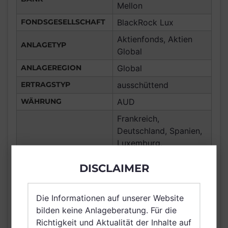
Mellon
FONDSGESELLSCHAFT
BlackRock Lux
Aktienfonds, Aktien
ANLAGETYP
Global
ANLAGEREGION
Global
ERTRAGSTYP
ausschüttend
WÄHRUNG
AUD
Frankreich,
Deutschland, Spanien,
Luxemburg,
Vereinigtes Königreich
DISCLAIMER
Großbritannien und
Nordirland, Österreich,
Schweiz, Finnland,
Die Informationen auf unserer Website
VERTRIEBSZULASSUNG
Dänemark, Hong Kong,
bilden keine Anlageberatung. Für die
Schweden, Irland,
Richtigkeit und Aktualität der Inhalte auf