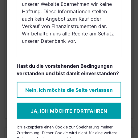
Belgien, Netherlands
unserer Website übernehmen wir keine
(Kingdom of the),
Haftung. Diese Informationen stellen
Norwegen, Singapur,
auch kein Angebot zum Kauf oder
Griechenland, Saudi
Verkauf von Finanzinstrumenten dar.
Arabien
Wir behalten uns alle Rechte am Schutz
AUSGABEAUFSCHLAG
5,00%
unserer Datenbank vor.
MAX. LAUFENDE
N/A
KOSTEN
Hast du die vorstehenden Bedingungen
verstanden und bist damit einverstanden?
Risikoeinstufung laut Anbieter (KID)
Nein, ich möchte die Seite verlassen
4
1
2
3
5
6
7
JA, ICH MÖCHTE FORTFAHREN
Stand 31.03.2026
Ich akzeptiere einen Cookie zur Speicherung meiner
Zustimmung. Dieser Cookie wird nicht für eine weitere
KURSENTWICKLUNG