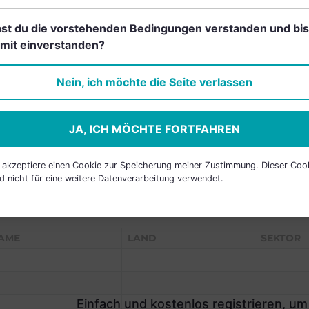
st du die vorstehenden Bedingungen verstanden und bis
mit einverstanden?
Einfach und kostenlos
registrieren, um dieses Feature
Nein, ich möchte die Seite verlassen
freizuschalten.
JA, ICH MÖCHTE FORTFAHREN
h akzeptiere einen Cookie zur Speicherung meiner Zustimmung. Dieser Coo
d nicht für eine weitere Datenverarbeitung verwendet.
P HOLDINGS
AME
LAND
SEKTOR
Einfach und kostenlos registrieren, um