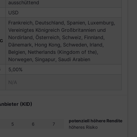
ausschüttend
USD
Frankreich, Deutschland, Spanien, Luxemburg,
Vereinigtes Königreich Großbritannien und
Nordirland, Österreich, Schweiz, Finnland,
NG
Dänemark, Hong Kong, Schweden, Irland,
Belgien, Netherlands (Kingdom of the),
Norwegen, Singapur, Saudi Arabien
G
5,00%
N/A
Anbieter (KID)
potenziell höhere Rendite
5
6
7
höheres Risiko