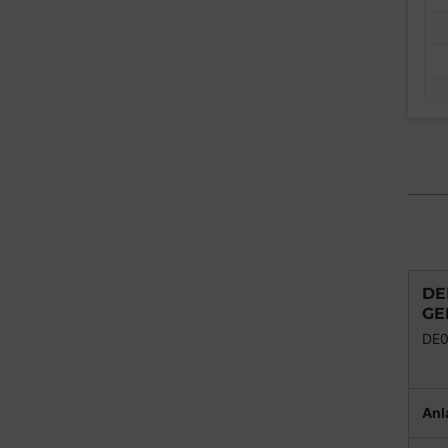
DE
GE
DE0
Anl