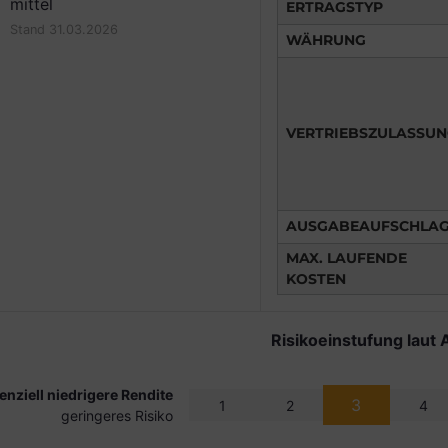
mittel
ERTRAGSTYP
Stand 31.03.2026
WÄHRUNG
VERTRIEBSZULASSU
AUSGABEAUFSCHLA
MAX. LAUFENDE
KOSTEN
Risikoeinstufung laut 
enziell niedrigere Rendite
3
1
2
4
geringeres Risiko