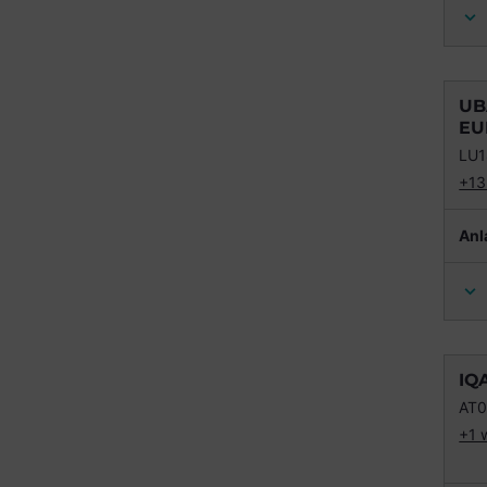
UB
EU
LU
+13
Anl
IQ
AT
+1 