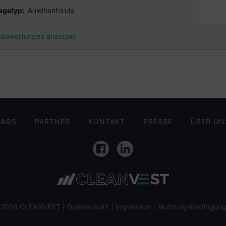
agetyp:
Anleihenfonds
Bewertungen anzeigen
FAQS
PARTNER
KONTAKT
PRESSE
ÜBER UN
Facebook
LinkedIn
 2026 CLEANVEST |
Datenschutz
|
Impressum
|
Nutzungsbedingun