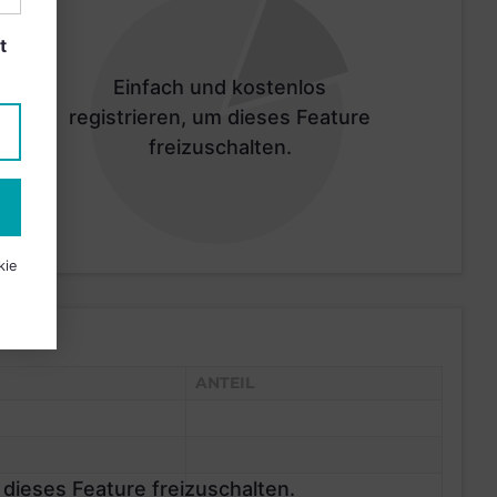
t
Einfach und kostenlos
registrieren, um dieses Feature
freizuschalten.
kie
ANTEIL
 dieses Feature freizuschalten.