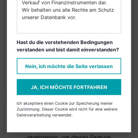
Verkauf von Finanzinstrumenten dar.
Arabien
Wir behalten uns alle Rechte am Schutz
AUSGABEAUFSCHLAG
5,00%
unserer Datenbank vor.
MAX. LAUFENDE
N/A
KOSTEN
Hast du die vorstehenden Bedingungen
Risikoeinstufung laut Anbieter (KID)
verstanden und bist damit einverstanden?
Nein, ich möchte die Seite verlassen
5
1
2
3
4
6
7
Stand 31.07.2022
JA, ICH MÖCHTE FORTFAHREN
Ich akzeptiere einen Cookie zur Speicherung meiner
KURSENTWICKLUNG
Zustimmung. Dieser Cookie wird nicht für eine weitere
Datenverarbeitung verwendet.
Einfach und kostenlos
registrieren, um dieses Feature