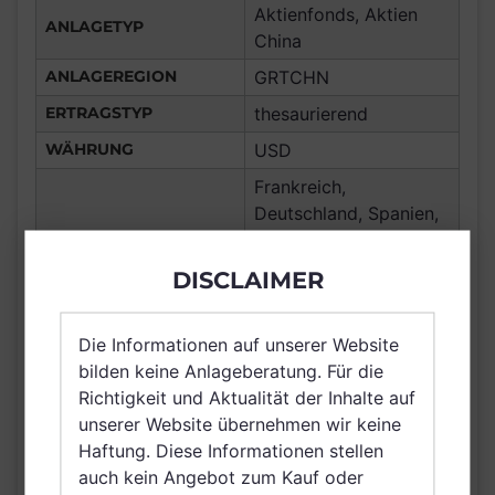
Aktienfonds, Aktien
ANLAGETYP
China
ANLAGEREGION
GRTCHN
ERTRAGSTYP
thesaurierend
WÄHRUNG
USD
Frankreich,
Deutschland, Spanien,
Luxemburg,
Vereinigtes Königreich
DISCLAIMER
Großbritannien und
Nordirland, Österreich,
Die Informationen auf unserer Website
VERTRIEBSZULASSUNG
Schweiz, Finnland,
bilden keine Anlageberatung. Für die
Dänemark, Hong Kong,
Richtigkeit und Aktualität der Inhalte auf
Schweden, Irland,
unserer Website übernehmen wir keine
Belgien, Netherlands
Haftung. Diese Informationen stellen
(Kingdom of the),
auch kein Angebot zum Kauf oder
Norwegen, Saudi