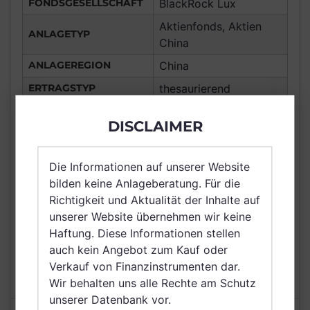
FONDSGESELLSCHAFT
BlackRock Lux
Aktienfonds, Aktien
ANLAGETYP
China
ANLAGEREGION
China
ERTRAGSTYP
thesaurierend
WÄHRUNG
EUR
DISCLAIMER
Portugal, Frankreich,
Deutschland, Spanien,
Die Informationen auf unserer Website
Italien, Luxemburg,
VERTRIEBSZULASSUNG
bilden keine Anlageberatung. Für die
Österreich, Schweiz,
Richtigkeit und Aktualität der Inhalte auf
Irland, Belgien, Brunei
unserer Website übernehmen wir keine
Darussalam
Haftung. Diese Informationen stellen
AUSGABEAUFSCHLAG
3,00%
auch kein Angebot zum Kauf oder
MAX. LAUFENDE
Verkauf von Finanzinstrumenten dar.
2,25%
KOSTEN
Wir behalten uns alle Rechte am Schutz
unserer Datenbank vor.