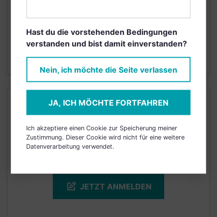
Risikoeinstufung laut Anbieter (KID)
Hast du die vorstehenden Bedingungen
5
1
2
3
4
6
7
verstanden und bist damit einverstanden?
Stand 29.02.2020
Nein, ich möchte die Seite verlassen
KURSENTWICKLUNG
JA, ICH MÖCHTE FORTFAHREN
Ich akzeptiere einen Cookie zur Speicherung meiner
Einfach und kostenlos
Zustimmung. Dieser Cookie wird nicht für eine weitere
registrieren, um dieses Feature
Datenverarbeitung verwendet.
freizuschalten.
JETZT ANMELDEN