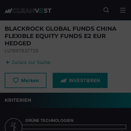
zum Seiteninhalt springen
Fonds suc
BLACKROCK GLOBAL FUNDS CHINA
FLEXIBLE EQUITY FUNDS E2 EUR
HEDGED
LU1697837729
Zurück zur Suche
Merken
INVESTIEREN
KRITERIEN
GRÜNE TECHNOLOGIEN