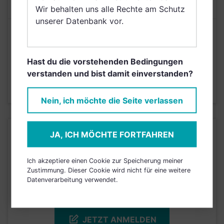
KOSTEN
Wir behalten uns alle Rechte am Schutz
unserer Datenbank vor.
Risikoeinstufung laut Anbieter (KID)
Hast du die vorstehenden Bedingungen
3
1
2
4
5
6
7
verstanden und bist damit einverstanden?
Stand 29.02.2020
Nein, ich möchte die Seite verlassen
KURSENTWICKLUNG
JA, ICH MÖCHTE FORTFAHREN
Ich akzeptiere einen Cookie zur Speicherung meiner
Einfach und kostenlos
Zustimmung. Dieser Cookie wird nicht für eine weitere
registrieren, um dieses Feature
Datenverarbeitung verwendet.
freizuschalten.
JETZT ANMELDEN