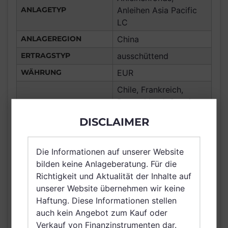
ANLAGETYP
Anleihen Asia Pacific
LC
ANLAGEREGION
China
ERTRAGSTYP
ausschüttend
WÄHRUNG
EUR
Chile, Frankreich,
Deutschland, Spanien,
Italien, Luxemburg,
DISCLAIMER
Österreich, Schweiz,
VERTRIEBSZULASSUNG
Irland, Belgien,
Vereinigte Arabische
Die Informationen auf unserer Website
Emirate, Singapur,
bilden keine Anlageberatung. Für die
Brunei Darussalam,
Richtigkeit und Aktualität der Inhalte auf
Saudi Arabien
unserer Website übernehmen wir keine
Haftung. Diese Informationen stellen
AUSGABEAUFSCHLAG
3,00%
auch kein Angebot zum Kauf oder
MAX. LAUFENDE
Verkauf von Finanzinstrumenten dar.
N/A