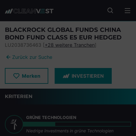
zum Seiteninhalt springen
Fonds suc
BLACKROCK GLOBAL FUNDS CHINA
BOND FUND CLASS E5 EUR HEDGED
LU2038736463 [
+28 weitere Tranchen
]
Zurück zur Suche
Merken
INVESTIEREN
KRITERIEN
GRÜNE TECHNOLOGIEN
Niedrige Investments in grüne Technologien