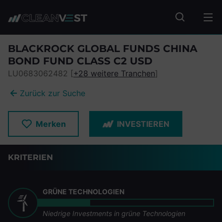
zum Seiteninhalt springen
Fonds suc
BLACKROCK GLOBAL FUNDS CHINA
BOND FUND CLASS C2 USD
LU0683062482 [
+28 weitere Tranchen
]
Zurück zur Suche
Merken
INVESTIEREN
KRITERIEN
GRÜNE TECHNOLOGIEN
Niedrige Investments in grüne Technologien