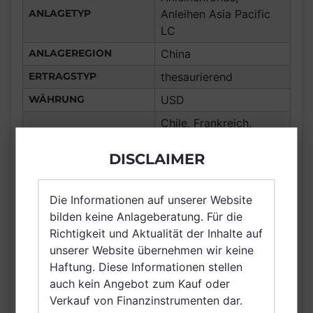
ANLAGETYP
Anleihen Asia Pacific
LC
ANLAGEREGION
China
ERTRAGSTYP
thesaurierend
WÄHRUNG
USD
Chile, Frankreich,
Deutschland, Spanien,
DISCLAIMER
Luxemburg, Schweiz,
Hong Kong, Irland,
VERTRIEBSZULASSUNG
Vereinigte Arabische
Die Informationen auf unserer Website
Emirate, Singapur,
bilden keine Anlageberatung. Für die
Brunei Darussalam,
Richtigkeit und Aktualität der Inhalte auf
Saudi Arabien
unserer Website übernehmen wir keine
AUSGABEAUFSCHLAG
N/A
Haftung. Diese Informationen stellen
auch kein Angebot zum Kauf oder
MAX. LAUFENDE
N/A
Verkauf von Finanzinstrumenten dar.
KOSTEN