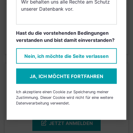
Wir behalten uns alle Rechte am Schutz
unserer Datenbank vor.
Risikoeinstufung laut Anbieter (KID)
4
1
2
3
5
6
7
Hast du die vorstehenden Bedingungen
verstanden und bist damit einverstanden?
Stand 30.09.2023
Nein, ich möchte die Seite verlassen
KURSENTWICKLUNG
JA, ICH MÖCHTE FORTFAHREN
Einfach und kostenlos
Ich akzeptiere einen Cookie zur Speicherung meiner
Zustimmung. Dieser Cookie wird nicht für eine weitere
registrieren, um dieses Feature
Datenverarbeitung verwendet.
freizuschalten.
JETZT ANMELDEN