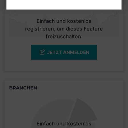
KURSENTWICKLUNG
Einfach und kostenlos
registrieren, um dieses Feature
freizuschalten.
JETZT ANMELDEN
BRANCHEN
Einfach und kostenlos