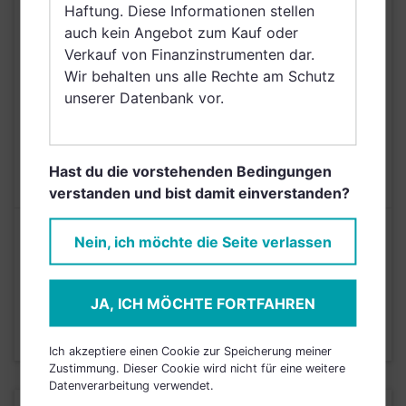
Haftung. Diese Informationen stellen
Arabische Emirate,
auch kein Angebot zum Kauf oder
Singapur,
Verkauf von Finanzinstrumenten dar.
Griechenland, Brunei
Wir behalten uns alle Rechte am Schutz
Darussalam, Saudi
unserer Datenbank vor.
Arabien
AUSGABEAUFSCHLAG
5,00%
MAX. LAUFENDE
N/A
Hast du die vorstehenden Bedingungen
KOSTEN
verstanden und bist damit einverstanden?
Risikoeinstufung laut Anbieter (KID)
Nein, ich möchte die Seite verlassen
4
1
2
3
5
6
7
JA, ICH MÖCHTE FORTFAHREN
Stand 30.09.2023
Ich akzeptiere einen Cookie zur Speicherung meiner
Zustimmung. Dieser Cookie wird nicht für eine weitere
Datenverarbeitung verwendet.