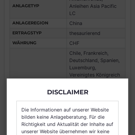
ANLAGETYP
Anleihen Asia Pacific
LC
ANLAGEREGION
China
ERTRAGSTYP
thesaurierend
WÄHRUNG
CHF
Chile, Frankreich,
Deutschland, Spanien,
Luxemburg,
Vereinigtes Königreich
Großbritannien und
Nordirland, Österreich,
DISCLAIMER
Schweiz, Finnland,
Dänemark, Hong Kong,
Die Informationen auf unserer Website
VERTRIEBSZULASSUNG
Schweden, Irland,
bilden keine Anlageberatung. Für die
Belgien, Netherlands
Richtigkeit und Aktualität der Inhalte auf
(Kingdom of the),
unserer Website übernehmen wir keine
Norwegen, Vereinigte