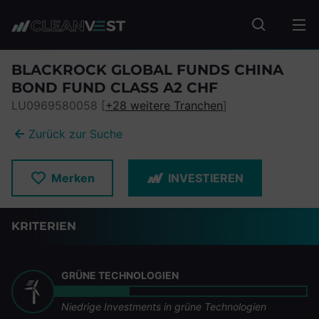
zum Seiteninhalt springen
Fonds suc
BLACKROCK GLOBAL FUNDS CHINA
BOND FUND CLASS A2 CHF
LU0969580058 [
+28 weitere Tranchen
]
Zurück zur Suche
Merken
INVESTIEREN
KRITERIEN
GRÜNE TECHNOLOGIEN
Niedrige Investments in grüne Technologien