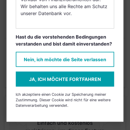
Arabien
Wir behalten uns alle Rechte am Schutz
unserer Datenbank vor.
AUSGABEAUFSCHLAG
5,00%
MAX. LAUFENDE
N/A
KOSTEN
Hast du die vorstehenden Bedingungen
verstanden und bist damit einverstanden?
Risikoeinstufung laut Anbieter (KID)
Nein, ich möchte die Seite verlassen
2
1
3
4
5
6
7
JA, ICH MÖCHTE FORTFAHREN
Stand 31.08.2025
Ich akzeptiere einen Cookie zur Speicherung meiner
Zustimmung. Dieser Cookie wird nicht für eine weitere
KURSENTWICKLUNG
Datenverarbeitung verwendet.
Einfach und kostenlos