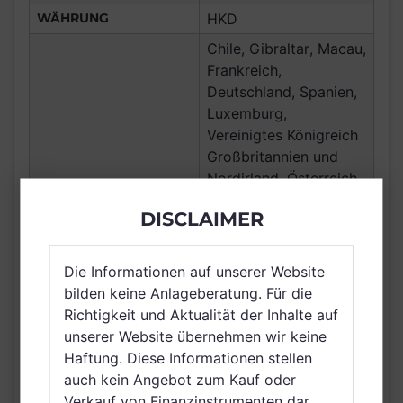
WÄHRUNG
HKD
Chile, Gibraltar, Macau,
Frankreich,
Deutschland, Spanien,
Luxemburg,
Vereinigtes Königreich
Großbritannien und
Nordirland, Österreich,
Schweiz, Finnland,
DISCLAIMER
Dänemark, Hong Kong,
VERTRIEBSZULASSUNG
Ungarn, Schweden,
Irland, Belgien,
Die Informationen auf unserer Website
Netherlands (Kingdom
bilden keine Anlageberatung. Für die
of the), Norwegen,
Richtigkeit und Aktualität der Inhalte auf
Vereinigte Arabische
unserer Website übernehmen wir keine
Emirate, Singapur,
Haftung. Diese Informationen stellen
Griechenland, Brunei
auch kein Angebot zum Kauf oder
Darussalam, Saudi
Verkauf von Finanzinstrumenten dar.