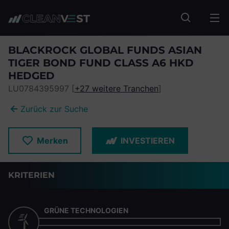
zum Seiteninhalt springen
Fonds suc
BLACKROCK GLOBAL FUNDS ASIAN
TIGER BOND FUND CLASS A6 HKD
HEDGED
LU0784395997 [
+27 weitere Tranchen
]
Zurück zur Suche
Merken
INVESTIEREN
KRITERIEN
GRÜNE TECHNOLOGIEN